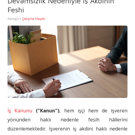
Devamsızlık Nedeniyle İş Akdinin
Feshi
Kategori
Çalışma Hayatı
İş Kanunu
("Kanun")
, hem işçi hem de işveren
yönünden haklı nedenle fesih hâllerini
düzenlemektedir. İşverenin iş akdini haklı nedenle