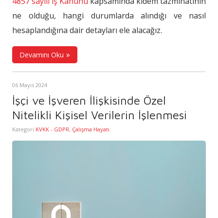
4857 sayılı İş Kanunu
kapsamında kıdem tazminatının
ne olduğu, hangi durumlarda alındığı ve nasıl
hesaplandığına dair detayları ele alacağız.
Devamını Oku
06 Mayıs 2024
İşçi ve İşveren İlişkisinde Özel
Nitelikli Kişisel Verilerin İşlenmesi
Kategori
KVKK - GDPR
,
Çalışma Hayatı