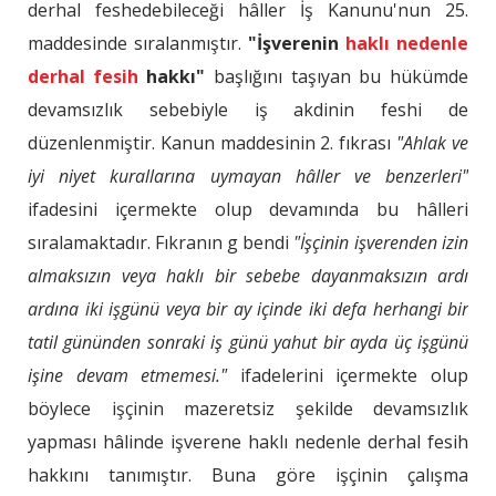
derhal feshedebileceği hâller İş Kanunu'nun 25.
maddesinde sıralanmıştır.
"İşverenin
haklı nedenle
derhal fesih
hakkı"
başlığını taşıyan bu hükümde
devamsızlık sebebiyle iş akdinin feshi de
düzenlenmiştir. Kanun maddesinin 2. fıkrası
"Ahlak ve
iyi niyet kurallarına uymayan hâller ve benzerleri"
ifadesini içermekte olup devamında bu hâlleri
sıralamaktadır. Fıkranın g bendi
"İşçinin işverenden izin
almaksızın veya haklı bir sebebe dayanmaksızın ardı
ardına iki işgünü veya bir ay içinde iki defa herhangi bir
tatil gününden sonraki iş günü yahut bir ayda üç işgünü
işine devam etmemesi."
ifadelerini içermekte olup
böylece işçinin mazeretsiz şekilde devamsızlık
yapması hâlinde işverene haklı nedenle derhal fesih
hakkını tanımıştır. Buna göre işçinin çalışma