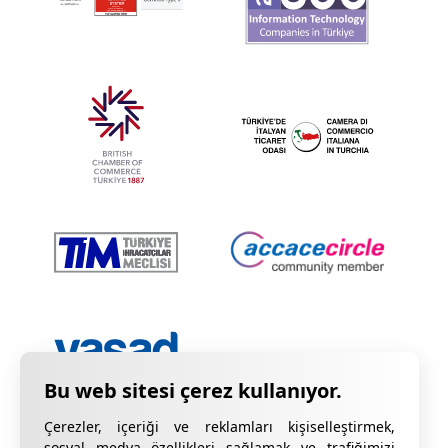
Çerezler, içeriği ve reklamları kişiselleştirmek,
sosyal medya özellikleri sağlamak ve trafiğimizi