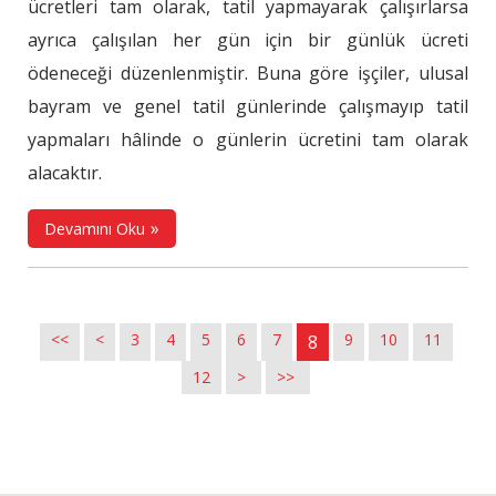
ücretleri tam olarak, tatil yapmayarak çalışırlarsa
ayrıca çalışılan her gün için bir günlük ücreti
ödeneceği düzenlenmiştir. Buna göre işçiler, ulusal
bayram ve genel tatil günlerinde çalışmayıp tatil
yapmaları hâlinde o günlerin ücretini tam olarak
alacaktır.
Devamını Oku
<<
<
3
4
5
6
7
9
10
11
8
12
>
>>