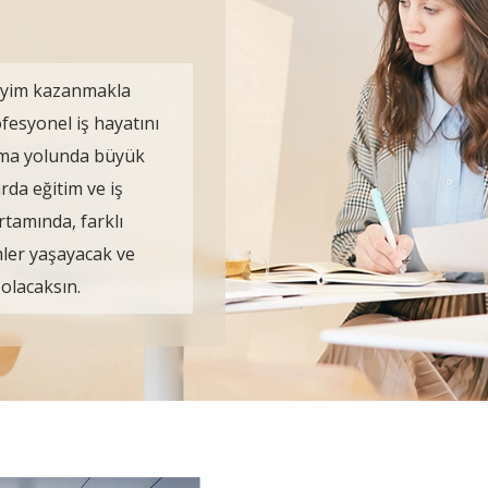
neyim kazanmakla
ofesyonel iş hayatını
olma yolunda büyük
rda eğitim ve iş
rtamında, farklı
mler yaşayacak ve
 olacaksın.