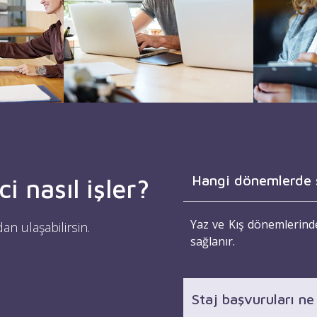
Hangi dönemlerde s
i nasıl işler?
Yaz ve Kış dönemlerinde
n ulaşabilirsin.
sağlanır.
Staj başvuruları n