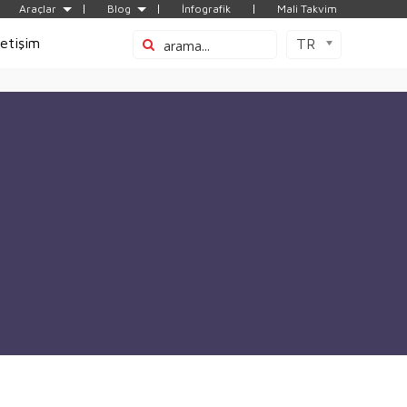
Araçlar
Blog
İnfografik
Mali Takvim
letişim
TR