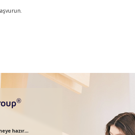
aşvurun.
®
roup
rmeye hazır…