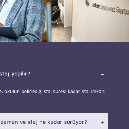
taj yapılır?
, okulun belirlediği staj süresi kadar staj imkânı
e zaman ve staj ne kadar sürüyor?