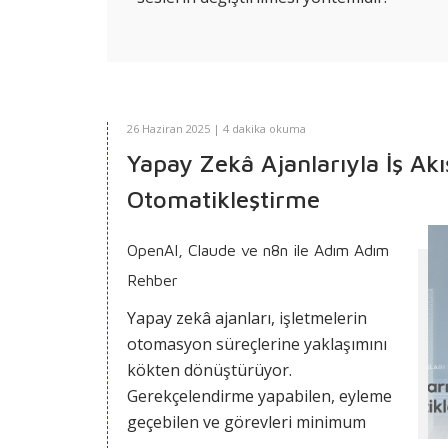
değerlendirilmelidir. Her biri,
modelin metni algılama,
anlamlandırma ve üretme sürecinde
farklı bir rol üstlenir. Aşağıdaki
bölümlerde, bu mekanizmaları
26 Haziran 2025 | 4 dakika okuma
aşamalı ve bütüncül bir çerçevede
ele alacağız.
Yapay Zekâ Ajanlarıyla İş Akış
Otomatikleştirme
OpenAI, Claude ve n8n ile Adım Adım
Rehber
Yapay zekâ ajanları, işletmelerin
otomasyon süreçlerine yaklaşımını
kökten dönüştürüyor.
Gerekçelendirme yapabilen, eyleme
geçebilen ve görevleri minimum