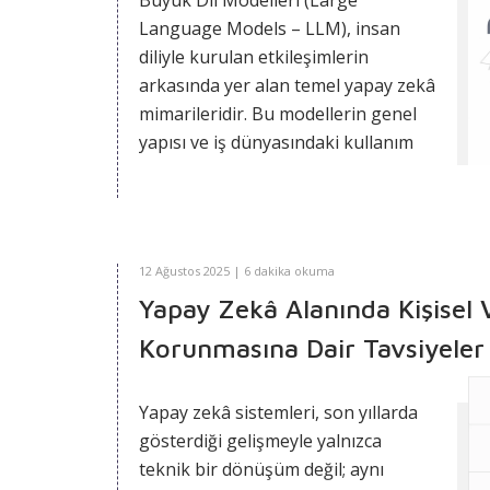
Büyük Dil Modelleri (Large
Language Models – LLM), insan
diliyle kurulan etkileşimlerin
arkasında yer alan temel yapay zekâ
mimarileridir. Bu modellerin genel
yapısı ve iş dünyasındaki kullanım
alanları ile ilgili içeriğe buradan
ulaşabilirsiniz:
Modern Yapay
Zekânın Temeli: Büyük Dil Modelleri
Bu yazı ise, büyük dil modellerinin
12 Ağustos 2025 | 6 dakika okuma
dili nasıl işlediğine odaklanarak, bu
Yapay Zekâ Alanında Kişisel V
etkileşimin arkasında yer alan
Korunmasına Dair Tavsiyeler
aşağıdaki temel kavramları ve
mekanizmaları açıklamayı
amaçlamaktadır:
Yapay zekâ sistemleri
, son yıllarda
gösterdiği gelişmeyle yalnızca
Tokenization
(Metni Parçalara
teknik bir dönüşüm değil; aynı
Ayırma)