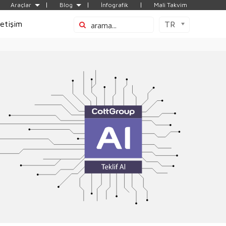
Araçlar
Blog
İnfografik
Mali Takvim
letişim
TR