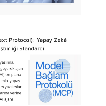
xt Protocol): Yapay Zekâ
İşbirliği Standardı
yasında,
e geçerek
ajan
AI) ön plana
şımla,
yapay
m yazılımlar
larına yerine
AI ajanı
gılayıp veri