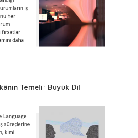
andığı
urumların iş
ünü her
durum
 fırsatlar
amını daha
Yapay zekâ
unma araçları
aktörler
ini hızlı,
klı şekilde
ânın Temeli: Büyük Dil
abiliyor.
er güvenliği
 taşıyarak
k yönetimi ve
ge Language
e bütünleşmiş
ş süreçlerine
laşımını
, kimi