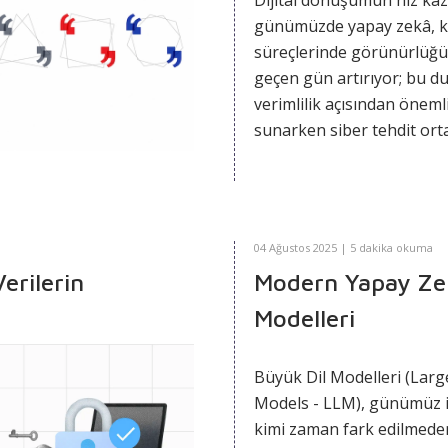
Dijital dönüşümün hız kaz
günümüzde yapay zekâ, k
süreçlerinde görünürlüğ
geçen gün artırıyor; bu 
verimlilik açısından önemli
sunarken siber tehdit ort
karmaşık hâle getiriyor. 
teknolojileri yalnızca sav
olarak değil, kötü niyetli 
tarafından saldırı vektörler
04 Ağustos 2025 | 5 dakika okuma
ölçeklenebilir ve hedef oda
erilerin
Modern Yapay Zek
geliştirmek için de kullanıl
Modelleri
Bu iki yönlü kullanım, sib
teknik tedbirlerin ötesine
kurumların yönetişim, ris
Büyük Dil Modelleri (Lar
veri koruma stratejileriyl
Models - LLM), günümüz i
kapsamlı bir güvenlik yak
kimi zaman fark edilmeden