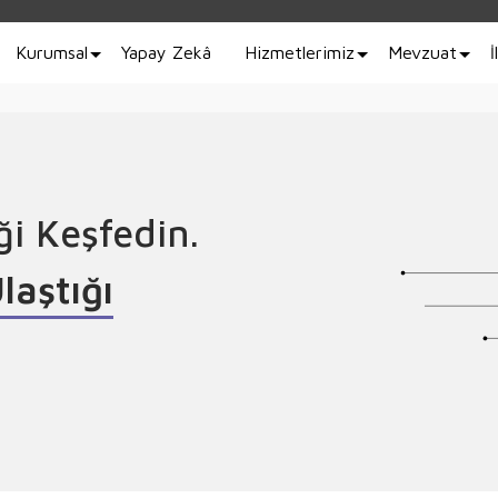
Kurumsal
Yapay Zekâ
Hizmetlerimiz
Mevzuat
İ
ği Keşfedin.
t
ü
n
l
e
ş
t
i
ğ
i