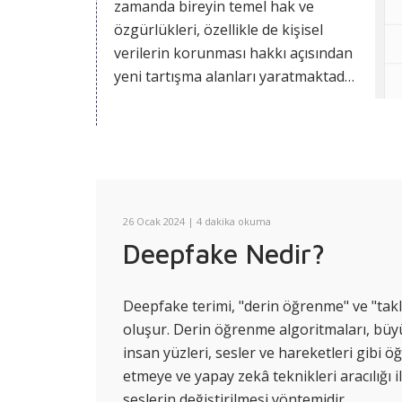
zamanda bireyin temel hak ve
özgürlükleri, özellikle de
kişisel
Embedding
(Vektör Temsilleri)
verilerin korunması hakkı
açısından
Context Window
(Bağlam
yeni tartışma alanları yaratmaktadır.
Penceresi)
Özellikle otomatik karar verme,
profilleme, önyargı üretimi gibi
Olasılıksal Dil Modelleme
senaryolarda, kişisel veri işleme
Sequence Prediction
(Dizi
faaliyetleri sistemsel hale gelmiş ve
Tahmini)
bu alanda düzenleyici çerçeve
ihtiyacı kaçınılmaz olmuştur.
26 Ocak 2024
| 4 dakika okuma
Sampling Strategies
(Sözcük
Deepfake Nedir?
Seçme Yöntemleri)
Bu kavramlar, büyük dil
Deepfake terimi, "derin öğrenme" ve "takl
modellerinin dili tek tek kelimeler
oluşur. Derin öğrenme algoritmaları, büyük
üzerinden değil; bağlam, olasılık ve
insan yüzleri, sesler ve hareketleri gibi öğ
ilişki ağları üzerinden nasıl işlediğini
etmeye ve yapay zekâ teknikleri aracılığı i
anlamak için birlikte
seslerin değiştirilmesi yöntemidir.