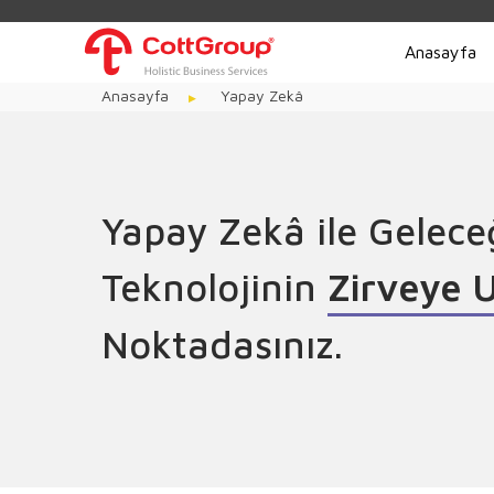
Anasayfa
Anasayfa
Yapay Zekâ
Yapay Zekâ ile Gelece
G
ü
ç
l
e
B
ü
Teknolojinin
Noktadasınız.