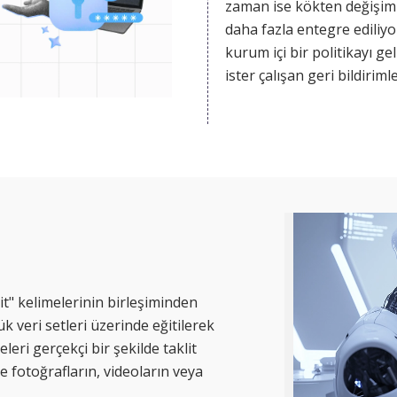
zorunlu kılıyor. Bu yazıda
zaman ise kökten değişim
çağında ortaya çıkan yeni 
daha fazla entegre ediliyor
dinamiklerini, Türkiye’dek
kurum içi bir politikayı ge
çerçeveyi ve uygulanabili
ister çalışan geri bildiriml
stratejileri değerlendiriyo
etmek, isterse çok dilli içe
hazırlamak olsun, artık bu
bir noktasında büyük olası
büyük dil modeli devrede.
Peki bu sistemler ne yapı
İşletmeler teknik ayrıntıla
boğulmadan bu potansiyel
değerlendirebilir?
Bu yazıda büyük dil model
it" kelimelerinin birleşiminden
olduğunu, nasıl çalıştıklar
 veri setleri üzerinde eğitilerek
alanlarda kullanıldıklarını 
eleri gerçekçi bir şekilde taklit
sorumlu ve verimli bir şek
le fotoğrafların, videoların veya
benimsenebileceklerini açı