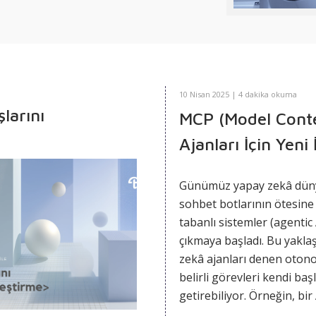
10 Nisan 2025 | 4 dakika okuma
larını
MCP (Model Conte
Ajanları İçin Yeni 
Günümüz yapay zekâ dün
sohbet botlarının ötesin
tabanlı sistemler
(agentic 
çıkmaya başladı. Bu yakla
zekâ ajanları
denen otono
belirli görevleri kendi baş
getirebiliyor. Örneğin, bir 
kullanıcı adına ortamını al