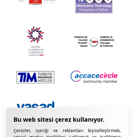
Çerezler, içeriği ve reklamları kişiselleştirmek,
sosyal medya özellikleri sağlamak ve trafiğimizi