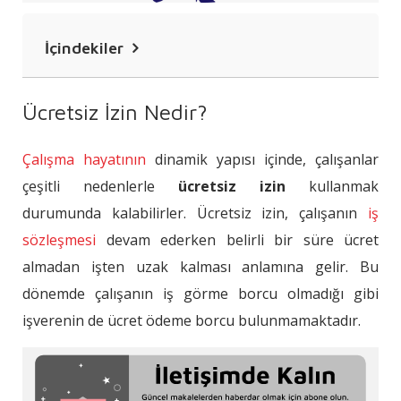
İçindekiler
Ücretsiz İzin Nedir?
Ücretsiz İzin Nedir?
Ücretsiz İzin Şartları Nelerdir?
Çalışma hayatının
dinamik yapısı içinde, çalışanlar
Ücretsiz İzin Süresi Ne Kadar?
çeşitli nedenlerle
ücretsiz izin
kullanmak
Ücretsiz İzin Kıdem Tazminatına Dâhil
durumunda kalabilirler. Ücretsiz izin, çalışanın
iş
Edilir mi?
sözleşmesi
devam ederken belirli bir süre ücret
Ücretsiz Analık İzni Nedir?
almadan işten uzak kalması anlamına gelir. Bu
dönemde çalışanın iş görme borcu olmadığı gibi
Ücretsiz İzinde Yazılı Beyan Şartı
işverenin de ücret ödeme borcu bulunmamaktadır.
Sonuç
Sık Sorulan Sorular