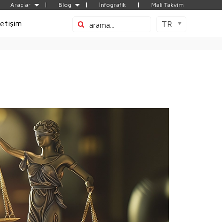
Araçlar
Blog
İnfografik
Mali Takvim
letişim
TR