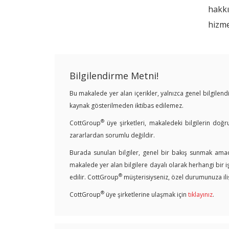
hakk
hizme
Bilgilendirme Metni!
Bu makalede yer alan içerikler, yalnızca genel bilgile
kaynak gösterilmeden iktibas edilemez.
®
CottGroup
üye şirketleri, makaledeki bilgilerin doğr
zararlardan sorumlu değildir.
Burada sunulan bilgiler, genel bir bakış sunmak amacı
makalede yer alan bilgilere dayalı olarak herhangi bir 
®
edilir. CottGroup
müşterisiyseniz, özel durumunuza ilişk
®
CottGroup
üye şirketlerine ulaşmak için
tıklayınız
.