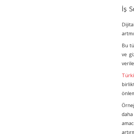
İş 
Dijit
artmış
Bu tü
ve gi
veril
Türki
birli
önlem
Örneğ
daha 
amacı
artır