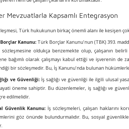
şveren hem de çalışan çıkarlarını korumaktadır.
er Mevzuatlarla Kapsamlı Entegrasyon
zleşmesi, Türk hukukunun birkaç önemli alanı ile kesişen çok
 Borçlar Kanunu:
Türk Borçlar Kanunu'nun (TBK) 393. madde
ş sözleşmesine oldukça benzemekte olup, çalışanın belirli 
ene bağımlı olarak çalışmayı kabul ettiği ve işverenin de 
ndiği bir sözleşmedir. Bu, İş Kanunu'nda bulunan hükümlerle
ğlığı ve Güvenliği:
İş sağlığı ve güvenliği ile ilgili ulusal y
hayati öneme sahiptir. Bu düzenlemeler, iş sağlığı ve güven
re edilmelidir.
al Güvenlik Kanunu:
İş sözleşmeleri, çalışan haklarını k
lerini göz önünde bulundurmalıdır. Bu, sosyal güvenlikle il
r.