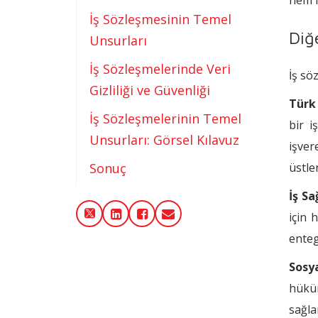
hem i
İş Sözleşmesinin Temel
Diğ
Unsurları
İş Sözleşmelerinde Veri
İş sö
Gizliliği ve Güvenliği
Türk
İş Sözleşmelerinin Temel
bir i
Unsurları: Görsel Kılavuz
işver
Sonuç
üstle
İş Sa
için 
enteg
Sosy
hüküm
sağla