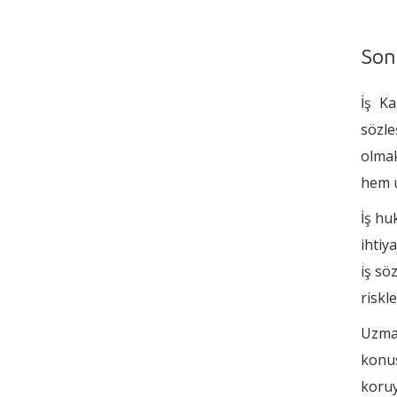
Son
İş Ka
sözle
olmak
hem u
İş hu
ihtiy
iş sö
riskl
Uzman
konus
koruy