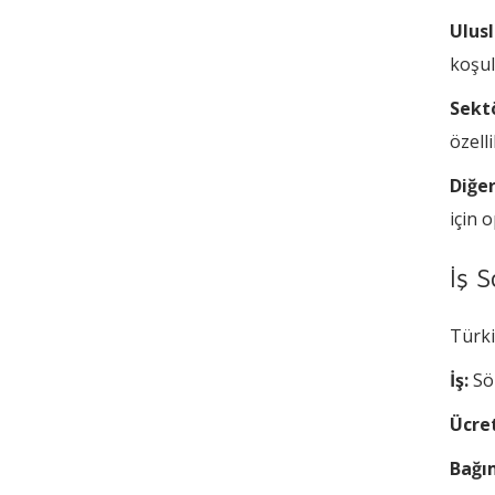
Ulus
koşul
Sekt
özell
Diğer
için 
İş 
Türki
İş:
Söz
Ücret
Bağım