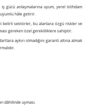
ı iş gücü anlaşmalarına uyum, yerel istihdam
 uyumlu hâle getirir.
bi belirli sektörler, bu alanlara özgü riskler ve
ası gereken özel gerekliliklere sahiptir.
artlara aykırı olmadığını garanti altına almak
malıdır.
rı dâhilinde uyması.