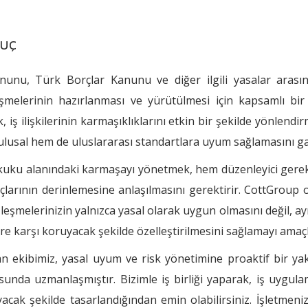
uç
nunu, Türk Borçlar Kanunu ve diğer ilgili yasalar arasınd
şmelerinin hazırlanması ve yürütülmesi için kapsamlı bir
, iş ilişkilerinin karmaşıklıklarını etkin bir şekilde yönlend
lusal hem de uluslararası standartlara uyum sağlamasını ga
kuku alanındaki karmaşayı yönetmek, hem düzenleyici gere
açlarının derinlemesine anlaşılmasını gerektirir. CottGroup 
zleşmelerinizin yalnızca yasal olarak uygun olmasını değil,
ere karşı koruyacak şekilde özelleştirilmesini sağlamayı amaçl
 ekibimiz, yasal uyum ve risk yönetimine proaktif bir ya
unda uzmanlaşmıştır. Bizimle iş birliği yaparak, iş uygula
acak şekilde tasarlandığından emin olabilirsiniz. İşletmeni