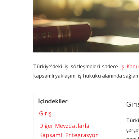
Türkiye'deki iş sözleşmeleri sadece
İş Kan
kapsamlı yaklaşım, iş hukuku alanında sağlaml
İçindekiler
Giri
Giriş
Türki
Diğer Mevzuatlarla
çerçe
Kapsamlı Entegrasyon