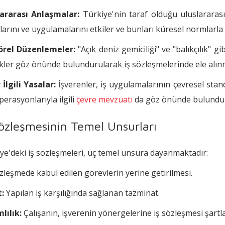
lararası Anlaşmalar:
Türkiye'nin taraf olduğu uluslararas
larını ve uygulamalarını etkiler ve bunları küresel normlarla
örel Düzenlemeler:
"Açık deniz gemiciliği" ve "balıkçılık" gi
ikler göz önünde bulundurularak iş sözleşmelerinde ele alınm
 İlgili Yasalar:
İşverenler, iş uygulamalarının çevresel stand
operasyonlarıyla ilgili
çevre mevzuatı
da göz önünde bulundur
Sözleşmesinin Temel Unsurları
ye'deki iş sözleşmeleri, üç temel unsura dayanmaktadır:
leşmede kabul edilen görevlerin yerine getirilmesi.
:
Yapılan iş karşılığında sağlanan tazminat.
lılık:
Çalışanın, işverenin yönergelerine iş sözleşmesi şartla