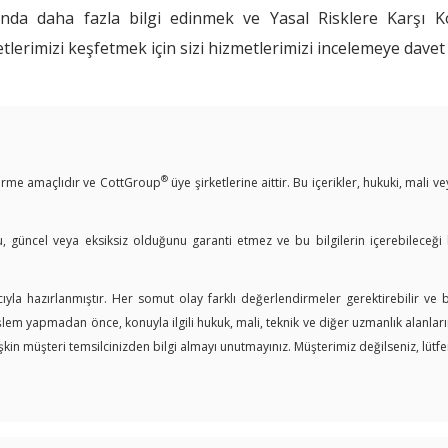
ında daha fazla bilgi edinmek ve Yasal Risklere Karşı 
tlerimizi keşfetmek için sizi hizmetlerimizi incelemeye davet
®
ndirme amaçlıdır ve CottGroup
üye şirketlerine aittir. Bu içerikler, hukuki, mali 
u, güncel veya eksiksiz olduğunu garanti etmez ve bu bilgilerin içerebileceği
yla hazırlanmıştır. Her somut olay farklı değerlendirmeler gerektirebilir ve
işlem yapmadan önce, konuyla ilgili hukuk, mali, teknik ve diğer uzmanlık alanl
in müşteri temsilcinizden bilgi almayı unutmayınız. Müşterimiz değilseniz, lütfen