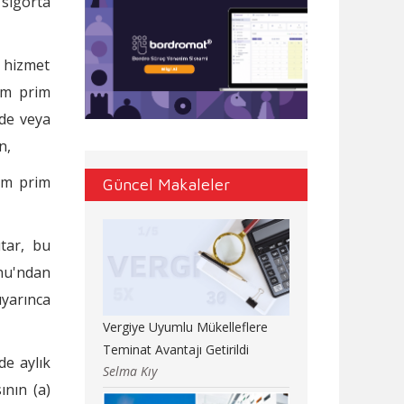
sigorta
m hizmet
lam prim
nde veya
n,
lam prim
Güncel Makaleler
utar, bu
onu'ndan
yarınca
Vergiye Uyumlu Mükelleflere
Teminat Avantajı Getirildi
de aylık
Selma Kıy
nın (a)