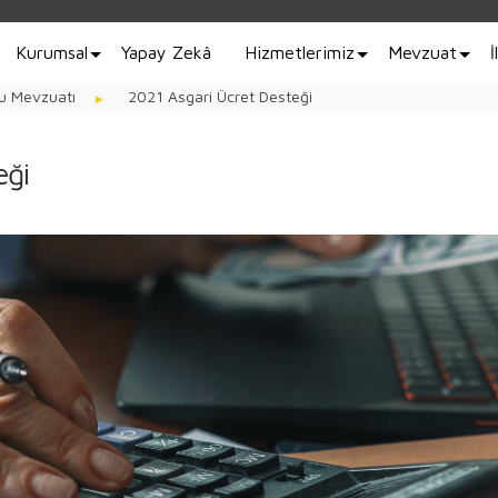
Kurumsal
Yapay Zekâ
Hizmetlerimiz
Mevzuat
İ
u Mevzuatı
2021 Asgari Ücret Desteği
eği