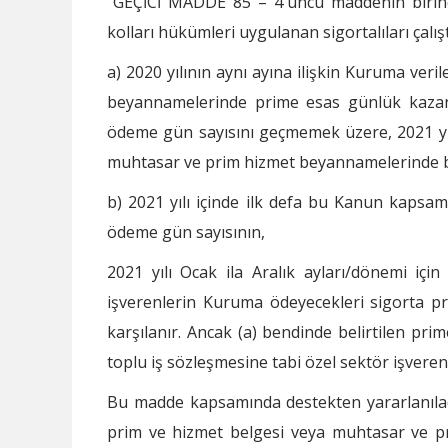
"GEÇİCİ MADDE 85 – 4'üncü maddenin birinci
kolları hükümleri uygulanan sigortalıları çalış
a) 2020 yılının aynı ayına ilişkin Kuruma ver
beyannamelerinde prime esas günlük kazancı 
ödeme gün sayısını geçmemek üzere, 2021 yılı
muhtasar ve prim hizmet beyannamelerinde bild
b) 2021 yılı içinde ilk defa bu Kanun kapsamın
ödeme gün sayısının,
2021 yılı Ocak ila Aralık ayları/dönemi içi
işverenlerin Kuruma ödeyecekleri sigorta pr
karşılanır. Ancak (a) bendinde belirtilen pr
toplu iş sözleşmesine tabi özel sektör işverenler
Bu madde kapsamında destekten yararlanılaca
prim ve hizmet belgesi veya muhtasar ve pr