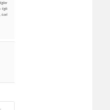
lgiler
lgili
, özel