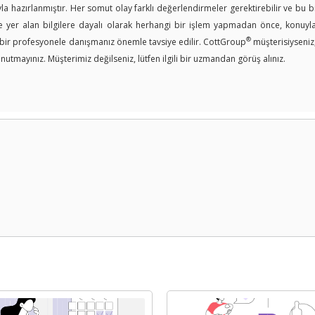
a hazırlanmıştır. Her somut olay farklı değerlendirmeler gerektirebilir ve bu bi
er alan bilgilere dayalı olarak herhangi bir işlem yapmadan önce, konuyla i
®
n bir profesyonele danışmanız önemle tavsiye edilir. CottGroup
müşterisiyseniz
nutmayınız. Müşterimiz değilseniz, lütfen ilgili bir uzmandan görüş alınız.