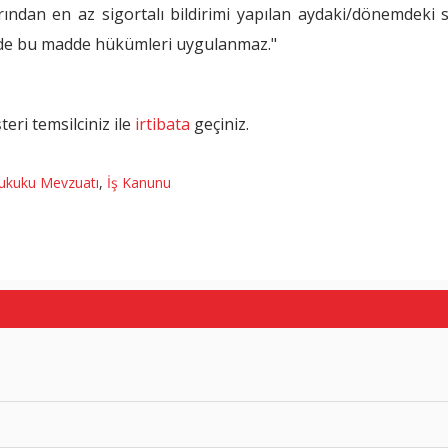
ndan en az sigortalı bildirimi yapılan aydaki/dönemdeki s
inde bu madde hükümleri uygulanmaz."
eri temsilciniz ile
irtibata
geçiniz.
Hukuku Mevzuatı
,
İş Kanunu