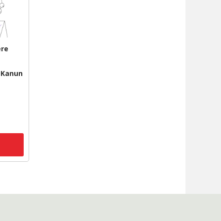
ere
ı Kanun