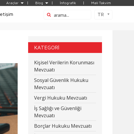
Araçlar
Blog
İnfografik
Mali Takvim
letişim
TR
KATEGORİ
Kişisel Verilerin Korunması
Mevzuatı
Sosyal Güvenlik Hukuku
Mevzuatı
Vergi Hukuku Mevzuatı
İş Sağlığı ve Güvenliği
Mevzuatı
Borçlar Hukuku Mevzuatı