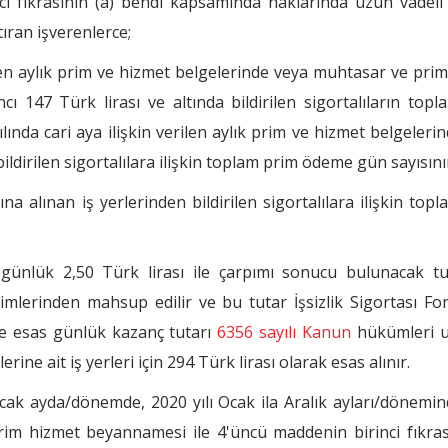
 fıkrasının (a) bendi kapsamında haklarında uzun vadeli 
tıran işverenlerce;
ilen aylık prim ve hizmet belgelerinde veya muhtasar ve pri
147 Türk lirası ve altında bildirilen sigortalıların top
nda cari aya ilişkin verilen aylık prim ve hizmet belgeleri
irilen sigortalılara ilişkin toplam prim ödeme gün sayısını
a alınan iş yerlerinden bildirilen sigortalılara ilişkin top
n günlük 2,50 Türk lirası ile çarpımı sonucu bulunacak t
imlerinden mahsup edilir ve bu tutar İşsizlik Sigortası F
ime esas günlük kazanç tutarı
6356 sayılı Kanun
hükümleri u
ine ait iş yerleri için 294 Türk lirası olarak esas alınır.
k ayda/dönemde, 2020 yılı Ocak ila Aralık ayları/dönemin
im hizmet beyannamesi ile 4'üncü maddenin birinci fıkrası