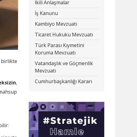
İkili Anlaşmalar
İş Kanunu
Kambiyo Mevzuatı
Ticaret Hukuku Mevzuatı
Türk Parası Kıymetini
Koruma Mevzuatı
birlikte
Vatandaşlık ve Göçmenlik
Mevzuatı
Cumhurbaşkanlığı Kararı
ksizin
,
 mahsup
lir: