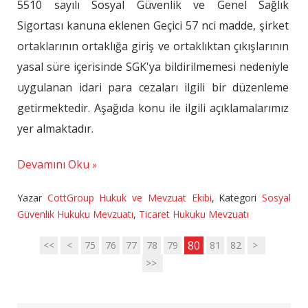
5510 sayılı Sosyal Güvenlik ve Genel Sağlık
Sigortası kanuna eklenen Geçici 57 nci madde, şirket
ortaklarının ortaklığa giriş ve ortaklıktan çıkışlarının
yasal süre içerisinde SGK'ya bildirilmemesi nedeniyle
uygulanan idari para cezaları ilgili bir düzenleme
getirmektedir. Aşağıda konu ile ilgili açıklamalarımız
yer almaktadır.
Devamını Oku
Yazar
CottGroup Hukuk ve Mevzuat Ekibi
,
Kategori
Sosyal
Güvenlik Hukuku Mevzuatı
,
Ticaret Hukuku Mevzuatı
80
<<
<
75
76
77
78
79
81
82
>
>>