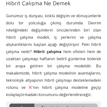
Hibrit Çalışma Ne Demek
Hibrit Çalışma Modelinin Avantajları
Günümüz iş dünyası, köklü değişim ve dönüşümlerle
Hibrit Çalışma Modelinin Zorlukları
dolu bir yolculuğa çıkmış durumda. Devrim
Teknolojik Altyapının Hibrit Çalışmayı
niteliğindeki değişimlerin öncülerinden biri olan
Desteklemedeki Rolü
hibrit çalışma modeli, iş yerlerini ve çalışma
İnsan Kaynaklarının Hibrit Çalışma
alışkanlıklarını baştan aşağı değiştiriyor. Peki hibrit
Modeline Geçişi Kolaylaştırmadaki Rolü
çalışma nedir?
Hibrit çalışma
hem ofisten hem de
uzaktan çalışmayı haftanın belirli günlerine bölerek
Hibrit Çalışma Ortamları için İK Yönetimi
bir araya getiren bir çalışma modelidir. Bu
Stratejileri
makalemizde, hibrit çalışma modelinin avantajlarını,
teknolojik altyapının hibrit çalışmayı desteklemedeki
rolünü ve
İK
'nın hibrit çalışma modeline geçişi
kolaylaştırmadaki konumunu değerlendireceğiz.