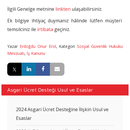
İlgili Genelge metnine
linkten
ulaşabilirsiniz.
Ek bilgiye ihtiyaç duymanız hâlinde lütfen müşteri
temsilciniz ile
irtibata
geçiniz.
Yazar
Erdoğdu Onur Erol
,
Kategori
Sosyal Güvenlik Hukuku
Mevzuatı
,
İş Kanunu
Asgari Ücret Desteği Usul ve Esaslar
2024 Asgari Ücret Desteğine İlişkin Usul ve
Esaslar