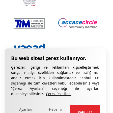
Çerezler, içeriği ve reklamları kişiselleştirmek,
sosyal medya özellikleri sağlamak ve trafiğimizi
analiz etmek için kullanılmaktadır. “Kabul Et”
seçeneği ile tüm çerezleri kabul edebilirsiniz veya
“Çerez Ayarları” seçeneği ile ayarları
Gizlilik Bildirimi
KVKK Hakkında Bilgilendirme
düzenleyebilirsiniz.
Çerez Politikası
Çerez Bildirimi
Kalite Sertifikalarımız
Ayarları
Hepsini
formu doldurun
Şikâyetleriniz için lütfen
.
Kabul Et