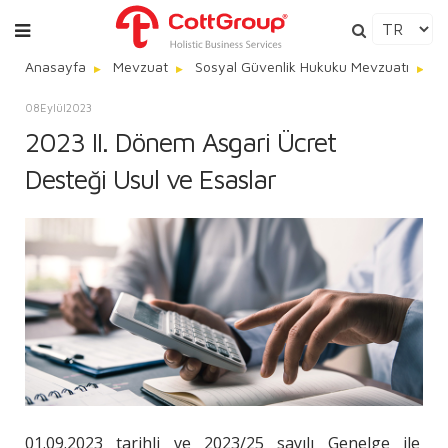
Anasayfa
Mevzuat
Sosyal Güvenlik Hukuku Mevzuatı
2
08
Eylül
2023
2023 II. Dönem Asgari Ücret
Desteği Usul ve Esaslar
01.09.2023 tarihli ve 2023/25 sayılı Genelge ile