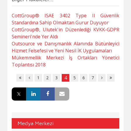
CottGroup® ISAE 3402 Type II Güvenlik
Standardına Sahip Olmaktan Gurur Duyuyor
CottGroup®, Ulutek'in Düzenlediği KVKK-GDPR
Semineri'nde Yer Aldı
Outsource ve Danışmanlık Alanında Bütünleyici
Hizmet Felsefesi ve Yeni Nesil İK Uygulamaları
Mükemmellik Merkezi İş Ortakları Yönetici
Toplantısı 2018
4
1
2
3
5
6
7
Medya Merkezi