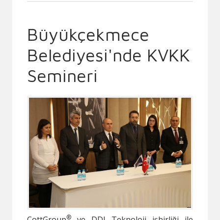
Büyükçekmece
Belediyesi'nde KVKK
Semineri
®
CottGroup
ve DDI Teknoloji işbirliği ile