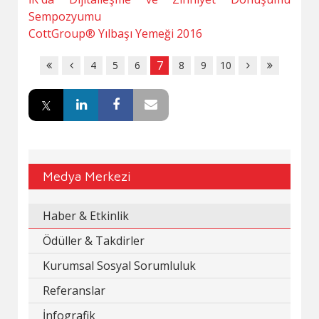
Sempozyumu
CottGroup® Yılbaşı Yemeği 2016
7
4
5
6
8
9
10
Medya Merkezi
Haber & Etkinlik
Ödüller & Takdirler
Kurumsal Sosyal Sorumluluk
Referanslar
İnfografik