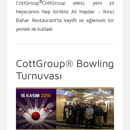
®
CottGroup
CottGroup ailesi, yeni yıl
heyecanını hep birlikte Ali Haydar – İkinci
Bahar Restaurant’ta keyifli ve eğlenceli bir
yemek ile kutladı.
CottGroup® Bowling
Turnuvası