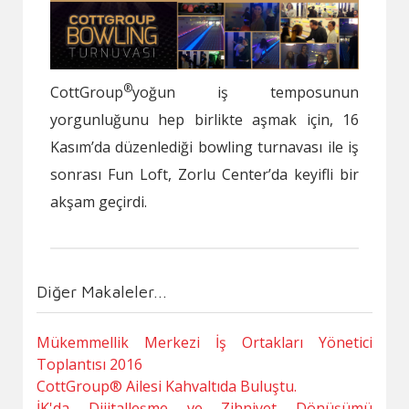
®
CottGroup
yoğun iş temposunun
yorgunluğunu hep birlikte aşmak için, 16
Kasım’da düzenlediği bowling turnavası ile iş
sonrası Fun Loft, Zorlu Center’da keyifli bir
akşam geçirdi.
Diğer Makaleler...
Mükemmellik Merkezi İş Ortakları Yönetici
Toplantısı 2016
CottGroup® Ailesi Kahvaltıda Buluştu.
İK'da Dijitalleşme ve Zihniyet Dönüşümü