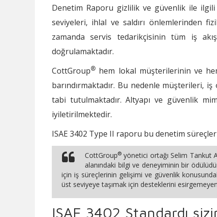
Denetim Raporu gizlilik ve güvenlik ile ilgili
seviyeleri, ihlal ve saldırı önlemlerinden f
zamanda servis tedarikçisinin tüm iş akış
doğrulamaktadır.
®
CottGroup
hem lokal müşterilerinin ve hem 
barındırmaktadır. Bu nedenle müşterileri, iş 
tabi tutulmaktadır. Altyapı ve güvenlik mima
iyiletirilmektedir.
ISAE 3402 Type II raporu bu denetim süreçlerin
®
CottGroup
yönetici ortağı Selim Tankut 
alanındaki bilgi ve deneyiminin bir ödülüd
için iş süreçlerinin gelişimi ve güvenlik konusund
üst seviyeye taşımak için desteklerini esirgemeye
ISAE 3402 Standardı sizi