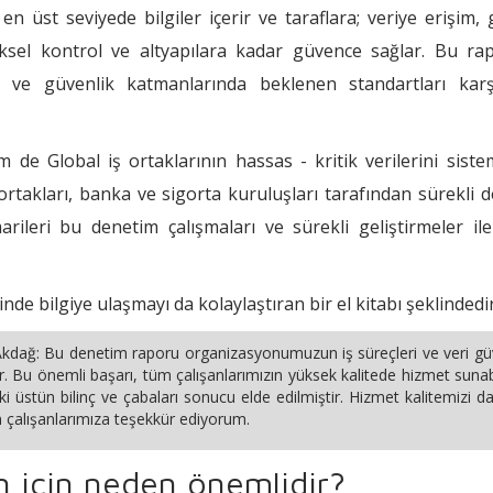
 en üst seviyede bilgiler içerir ve taraflara; veriye erişim,
iziksel kontrol ve altyapılara kadar güvence sağlar. Bu ra
 ve güvenlik katmanlarında beklenen standartları karşı
de Global iş ortaklarının hassas - kritik verilerini siste
ortakları, banka ve sigorta kuruluşları tarafından sürekli 
rileri bu denetim çalışmaları ve sürekli geliştirmeler ile
de bilgiye ulaşmayı da kolaylaştıran bir el kitabı şeklindedir
Akdağ:
Bu denetim raporu organizasyonumuzun iş süreçleri ve veri güv
ür. Bu önemli başarı, tüm çalışanlarımızın yüksek kalitede hizmet suna
aki üstün bilinç ve çabaları sonucu elde edilmiştir. Hizmet kalitemizi 
n çalışanlarımıza teşekkür ediyorum.
n için neden önemlidir?