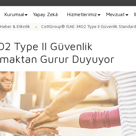
Kurumsal
Yapay Zekâ
Hizmetlerimiz
Mevzuat
İ
Haber & Etkinlik
CottGroup® ISAE 3402 Type II Güvenlik Standar
2 Type II Güvenlik
Olmaktan Gurur Duyuyor