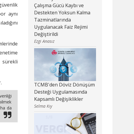
 güvenlik
Çalışma Gücü Kaybı ve
Destekten Yoksun Kalma
por aynı
Tazminatlarında
ladığını
Uygulanacak Faiz Rejimi
Değiştirildi
Ezgi Anasız
mlerinde
denetime
 sürekli
.
TCMB'den Döviz Dönüşüm
Desteği Uygulamasında
enliği
Kapsamlı Değişiklikler
bilmek
Selma Kıy
daha da