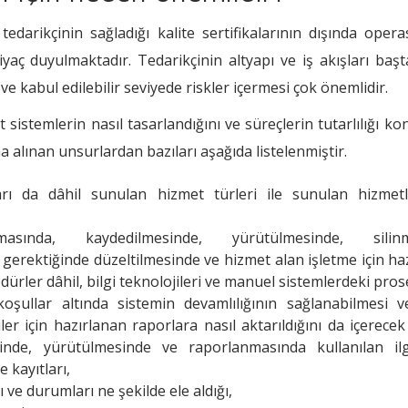
tedarikçinin sağladığı kalite sertifikalarının dışında oper
iyaç duyulmaktadır. Tedarikçinin altyapı ve iş akışları baş
 kabul edilebilir seviyede riskler içermesi çok önemlidir.
sistemlerin nasıl tasarlandığını ve süreçlerin tutarlılığı k
a alınan unsurlardan bazıları aşağıda listelenmiştir.
arı da dâhil sunulan hizmet türleri ile sunulan hizmet
asında, kaydedilmesinde, yürütülmesinde, silinm
erektiğinde düzeltilmesinde ve hizmet alan işletme için ha
ürler dâhil, bilgi teknolojileri ve manuel sistemlerdeki pros
oşullar altında sistemin devamlılığının sağlanabilmesi v
iler için hazırlanan raporlara nasıl aktarıldığını da içerecek
sinde, yürütülmesinde ve raporlanmasında kullanılan ilg
 kayıtları,
ı ve durumları ne şekilde ele aldığı,