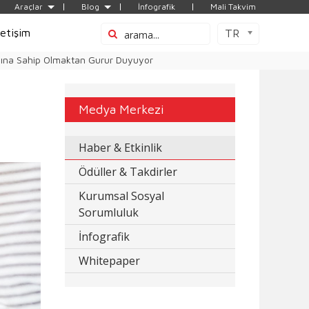
Araçlar
Blog
İnfografik
Mali Takvim
letişim
TR
dına Sahip Olmaktan Gurur Duyuyor
Medya Merkezi
Haber & Etkinlik
Ödüller & Takdirler
Kurumsal Sosyal
Sorumluluk
İnfografik
Whitepaper