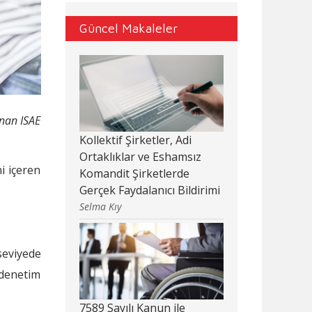
Güncel Makaleler
ınan ISAE
Kollektif Şirketler, Adi
Ortaklıklar ve Eshamsız
i içeren
Komandit Şirketlerde
Gerçek Faydalanıcı Bildirimi
Selma Kıy
seviyede
 denetim
7589 Sayılı Kanun ile