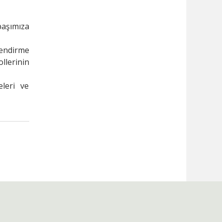
başımıza
lendirme
ollerinin
eleri ve