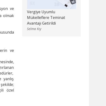
asyon ve
Vergiye Uyumlu
ta olmak
Mükelleflere Teminat
Avantajı Getirildi
Selma Kıy
onusunda
lerin ve
esinde,
zırlanan
edürler,
e yanlış
 şekilde;
ili özel