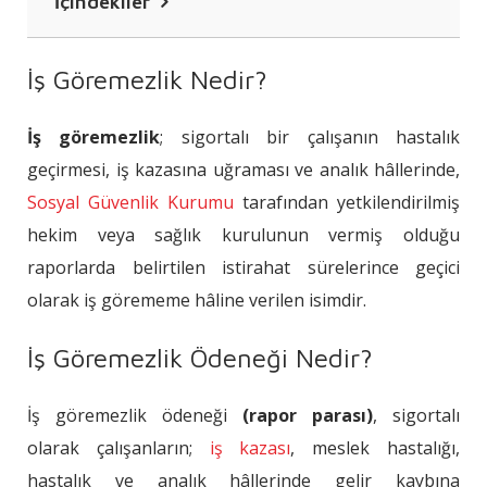
İçindekiler
İş Göremezlik Nedir?
İş Göremezlik Nedir?
İş Göremezlik Ödeneği Nedir?
İş göremezlik
; sigortalı bir çalışanın hastalık
İş Göremezlik Ödeneği Almanın Şartları
geçirmesi, iş kazasına uğraması ve analık hâllerinde,
Nelerdir?
Sosyal Güvenlik Kurumu
tarafından yetkilendirilmiş
İş Göremezlik Ödeneği Nasıl ve Ne
hekim veya sağlık kurulunun vermiş olduğu
Zaman Alınır?
raporlarda belirtilen istirahat sürelerince geçici
Geçici İş Göremezlik Ödeneği Nasıl
olarak iş görememe hâline verilen isimdir.
Hesaplanır?
İş Göremezlik Ödeneği Nedir?
İş göremezlik ödeneği
(rapor parası)
, sigortalı
olarak çalışanların;
iş kazası
, meslek hastalığı,
hastalık ve analık hâllerinde gelir kaybına