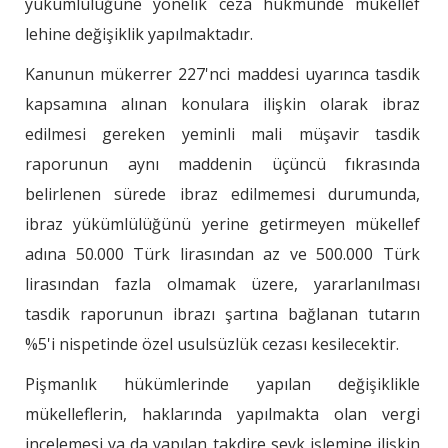
yükümlülüğüne yönelik ceza hükmünde mükellef
lehine değişiklik yapılmaktadır.
Kanunun mükerrer 227'nci maddesi uyarınca tasdik
kapsamına alınan konulara ilişkin olarak ibraz
edilmesi gereken yeminli mali müşavir tasdik
raporunun aynı maddenin üçüncü fıkrasında
belirlenen sürede ibraz edilmemesi durumunda,
ibraz yükümlülüğünü yerine getirmeyen mükellef
adına 50.000 Türk lirasından az ve 500.000 Türk
lirasından fazla olmamak üzere, yararlanılması
tasdik raporunun ibrazı şartına bağlanan tutarın
%5'i nispetinde özel usulsüzlük cezası kesilecektir.
Pişmanlık hükümlerinde yapılan değişiklikle
mükelleflerin, haklarında yapılmakta olan vergi
incelemesi ya da yapılan takdire sevk işlemine ilişkin