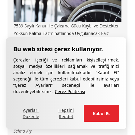
7589 Sayılı Kanun ile Çalışma Gücü Kaybı ve Destekten
Yoksun Kalma Tazminatlarında Uygulanacak Faiz
Rejimi Değiştirildi
Ezgi Anasız
Çerezler, içeriği ve reklamları kişiselleştirmek,
sosyal medya özellikleri sağlamak ve trafiğimizi
analiz etmek için kullanılmaktadır. “Kabul Et”
seçeneği ile tüm çerezleri kabul edebilirsiniz veya
“Çerez Ayarları” seçeneği ile ayarları
düzenleyebilirsiniz.
Çerez Politikası
Ayarları
Hepsini
Kabul Et
TCMB'den Döviz Dönüşüm Desteği Uygulamasında
Düzenle
Reddet
Kapsamlı Değişiklikler
Selma Kıy