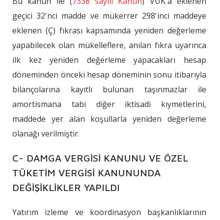
Bu kanun ile (
7338 sayılı Kanun
) VUK'a eklenen
geçici 32'nci madde ve mükerrer 298'inci maddeye
eklenen (Ç) fıkrası kapsamında yeniden değerleme
yapabilecek olan mükelleflere, anılan fıkra uyarınca
ilk kez yeniden değerleme yapacakları hesap
döneminden önceki hesap döneminin sonu itibarıyla
bilançolarına kayıtlı bulunan taşınmazlar ile
amortismana tabi diğer iktisadi kıymetlerini,
maddede yer alan koşullarla yeniden değerleme
olanağı verilmiştir.
C- DAMGA VERGİSİ KANUNU VE ÖZEL
TÜKETİM VERGİSİ KANUNUNDA
DEĞİŞİKLİKLER YAPILDI
Yatırım izleme ve koordinasyon başkanlıklarının