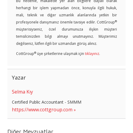
Bu nedenle, makalede yer alan bilgilere dayalı olarak
herhangi bir işlem yapmadan önce, konuyla ilgili hukuk,
mali, teknik ve diğer uzmanlık alanlarında yetkin bir
®
profesyonele danışmanız önemle tavsiye edilir. CottGroup
müşterisiyseniz, özel durumunuza ilişkin müşteri
temsilcinizden bilgi almayı unutmayınız. Müşterimiz
değilseniz, lütfen ilgili bir uzmandan görüş alınız.
®
CottGroup
üye şirketlerine ulaşmak için
tıklayınız
.
Yazar
Selma Kıy
Certified Public Accountant - SMMM
https://www.cottgroup.com
Diğer Mevzuatlar