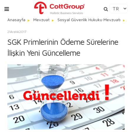
Anasayfa
Mevzuat
Sosyal Güvenlik Hukuku Mevzuatı
S
21
Aralık
2017
SGK Primlerinin Ödeme Sürelerine
İlişkin Yeni Güncelleme