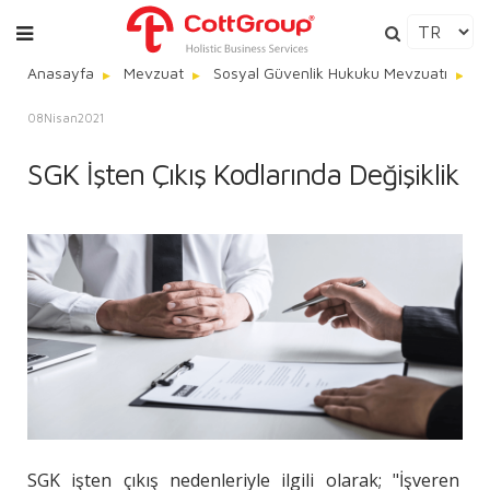
Anasayfa
Mevzuat
Sosyal Güvenlik Hukuku Mevzuatı
S
08
Nisan
2021
SGK İşten Çıkış Kodlarında Değişiklik
SGK işten çıkış nedenleriyle ilgili olarak; "İşveren