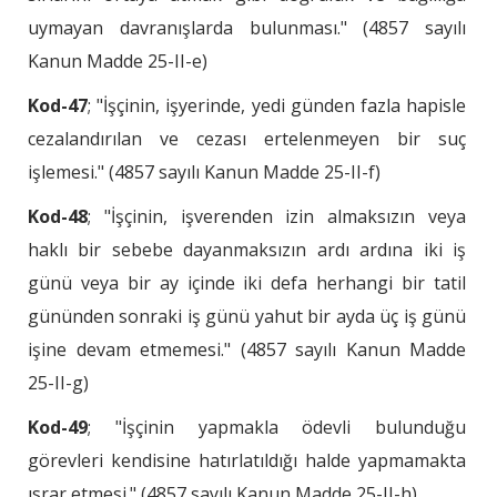
uymayan davranışlarda bulunması." (4857 sayılı
Kanun Madde 25-II-e)
Kod-47
; "İşçinin, işyerinde, yedi günden fazla hapisle
cezalandırılan ve cezası ertelenmeyen bir suç
işlemesi." (4857 sayılı Kanun Madde 25-II-f)
Kod-48
; "İşçinin, işverenden izin almaksızın veya
haklı bir sebebe dayanmaksızın ardı ardına iki iş
günü veya bir ay içinde iki defa herhangi bir tatil
gününden sonraki iş günü yahut bir ayda üç iş günü
işine devam etmemesi." (4857 sayılı Kanun Madde
25-II-g)
Kod-49
; "İşçinin yapmakla ödevli bulunduğu
görevleri kendisine hatırlatıldığı halde yapmamakta
ısrar etmesi." (4857 sayılı Kanun Madde 25-II-h)