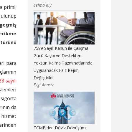
Selma Kıy
a primi,
 bulunup
 geçmiş
gecikme
 türünü
7589 Sayılı Kanun ile Çalışma
Gücü Kaybı ve Destekten
ari para
Yoksun Kalma Tazminatlarında
Uygulanacak Faiz Rejimi
çlarının
Değiştirildi
3 sayılı
Ezgi Anasız
şlemleri
sigorta
rının da
 hizmet
rinden
TCMB'den Döviz Dönüşüm