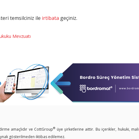
eri temsilciniz ile
irtibata
geçiniz.
Hukuku Mevzuatı
®
endirme amaçlıdır ve CottGroup
üye şirketlerine aittir. Bu içerikler, hukuki, mal
kaynak gösterilmeden iktibas edilemez.