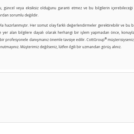
u, güncel veya eksiksiz olduğunu garanti etmez ve bu bilgilerin içerebileceği
ardan sorumlu değildir.
a hazırlanmıştır. Her somut olay farklı değerlendirmeler gerektirebilir ve bu bi
er alan bilgilere dayalı olarak herhangi bir işlem yapmadan önce, konuyla i
®
n bir profesyonele danışmanız önemle tavsiye edilir. CottGroup
müşterisiyseniz
nutmayınız. Müşterimiz değilseniz, lütfen ilgili bir uzmandan görüş alınız.