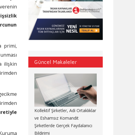
verenin
şsizlik
orcunun
 primi,
ulunması
Güncel Makaleler
 ilişkin
irimden
 gecikme
irimden
Kollektif Şirketler, Adi Ortaklıklar
retiyle
ve Eshamsız Komandit
Şirketlerde Gerçek Faydalanıcı
 Kuruma
Bildirimi