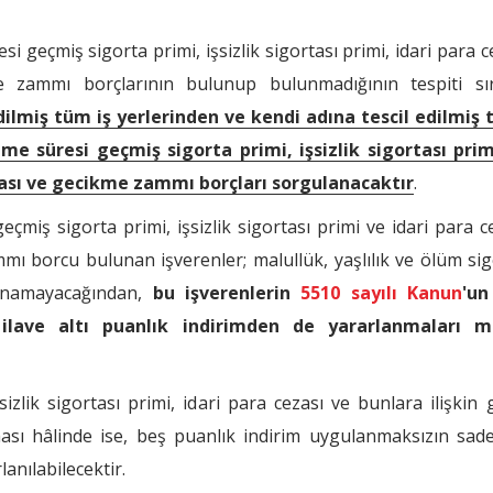
 geçmiş sigorta primi, işsizlik sigortası primi, idari para ce
e zammı borçlarının bulunup bulunmadığının tespiti sır
ilmiş tüm iş yerlerinden ve kendi adına tescil edilmiş 
e süresi geçmiş sigorta primi, işsizlik sigortası primi
ezası ve gecikme zammı borçları sorgulanacaktır
.
iş sigorta primi, işsizlik sigortası primi ve idari para ce
ı borcu bulunan işverenler; malullük, yaşlılık ve ölüm sig
lanamayacağından,
bu işverenlerin
5510 sayılı Kanun
'un
 ilave altı puanlık indirimden de yararlanmaları
izlik sigortası primi, idari para cezası ve bunlara ilişkin
 hâlinde ise, beş puanlık indirim uygulanmaksızın sadece
anılabilecektir.