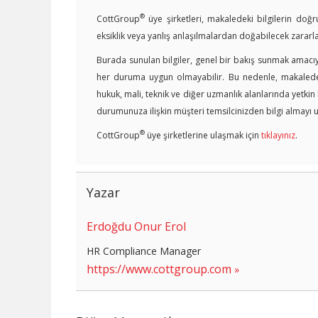
®
CottGroup
üye şirketleri, makaledeki bilgilerin doğr
eksiklik veya yanlış anlaşılmalardan doğabilecek zararl
Burada sunulan bilgiler, genel bir bakış sunmak amacıyl
her duruma uygun olmayabilir. Bu nedenle, makalede y
hukuk, mali, teknik ve diğer uzmanlık alanlarında yetki
durumunuza ilişkin müşteri temsilcinizden bilgi almayı u
®
CottGroup
üye şirketlerine ulaşmak için
tıklayınız
.
Yazar
Erdoğdu Onur Erol
HR Compliance Manager
https://www.cottgroup.com