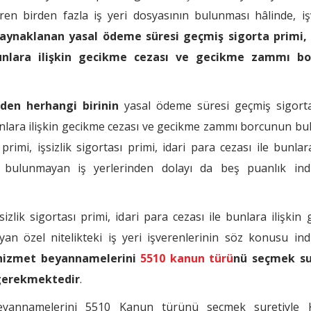
en birden fazla iş yeri dosyasının bulunması hâlinde, iş
aynaklanan yasal ödeme süresi geçmiş sigorta primi, i
 bunlara ilişkin gecikme cezası ve gecikme zammı b
nden herhangi birinin
yasal ödeme süresi geçmiş sigorta
e bunlara ilişkin gecikme cezası ve gecikme zammı borcunun b
imi, işsizlik sigortası primi, idari para cezası ile bunlara
bulunmayan iş yerlerinden dolayı da beş puanlık ind
zlik sigortası primi, idari para cezası ile bunlara ilişkin
n özel nitelikteki iş yeri işverenlerinin söz konusu ind
hizmet beyannamelerini
5510 kanun türü
nü seçmek su
 gerekmektedir
.
beyannamelerini 5510 Kanun türünü seçmek suretiyle