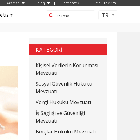
Araçlar
Blog
İnfografik
Mali Takvim
letişim
TR
KATEGORİ
Kişisel Verilerin Korunması
Mevzuatı
Sosyal Güvenlik Hukuku
Mevzuatı
Vergi Hukuku Mevzuatı
İş Sağlığı ve Güvenliği
Mevzuatı
Borçlar Hukuku Mevzuatı