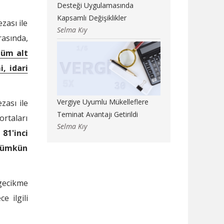
Desteği Uygulamasında
Kapsamlı Değişiklikler
zası ile
Selma Kıy
asında,
tüm alt
, idari
Vergiye Uyumlu Mükelleflere
zası ile
Teminat Avantajı Getirildi
ortaları
Selma Kıy
 81'inci
 mümkün
 gecikme
 ilgili