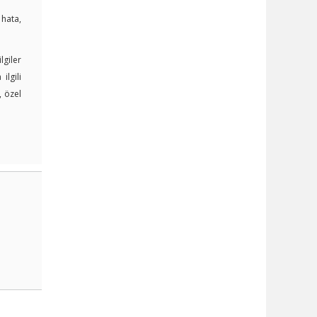
 hata,
lgiler
lgili
, özel