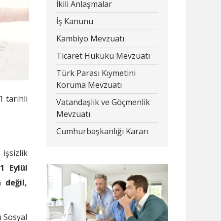
İkili Anlaşmalar
İş Kanunu
Kambiyo Mevzuatı
Ticaret Hukuku Mevzuatı
Türk Parası Kıymetini
Koruma Mevzuatı
 tarihli
Vatandaşlık ve Göçmenlik
Mevzuatı
Cumhurbaşkanlığı Kararı
şsizlik
1 Eylül
 değil,
ı Sosyal