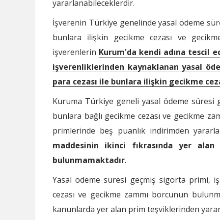
yararlanabileceklerdir.
İşverenin Türkiye genelinde yasal ödeme süresi
bunlara ilişkin gecikme cezası ve gecikm
işverenlerin
Kurum'da kendi adına tescil ed
işverenliklerinden kaynaklanan yasal ödem
para cezası ile bunlara ilişkin gecikme c
Kuruma Türkiye geneli yasal ödeme süresi geçm
bunlara bağlı gecikme cezası ve gecikme zamm
primlerinde beş puanlık indirimden yarar
maddesinin ikinci fıkrasında yer alan
bulunmamaktadır
.
Yasal ödeme süresi geçmiş sigorta primi, işs
cezası ve gecikme zammı borcunun bulunması
kanunlarda yer alan prim teşviklerinden yararl