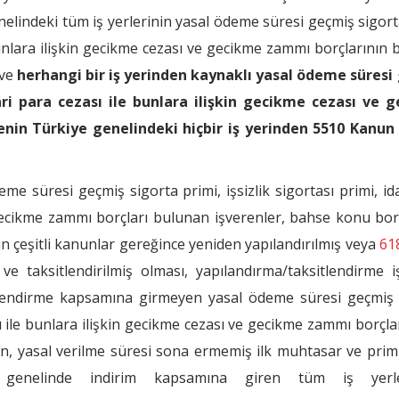
elindeki tüm iş yerlerinin yasal ödeme süresi geçmiş sigort
e bunlara ilişkin gecikme cezası ve gecikme zammı borçlarının
 ve
herhangi bir iş yerinden kaynaklı yasal ödeme süresi
idari para cezası ile bunlara ilişkin gecikme cezası ve 
nin Türkiye genelindeki hiçbir iş yerinden 5510 Kanun
me süresi geçmiş sigorta primi, işsizlik sigortası primi, id
 gecikme zammı borçları bulunan işverenler, bahse konu bor
 çeşitli kanunlar gereğince yeniden yapılandırılmış veya
618
ve taksitlendirilmiş olması, yapılandırma/taksitlendirme i
tlendirme kapsamına girmeyen yasal ödeme süresi geçmiş 
ası ile bunlara ilişkin gecikme cezası ve gecikme zammı borçla
n, yasal verilme süresi sona ermemiş ilk muhtasar ve prim
e genelinde indirim kapsamına giren tüm iş yerle