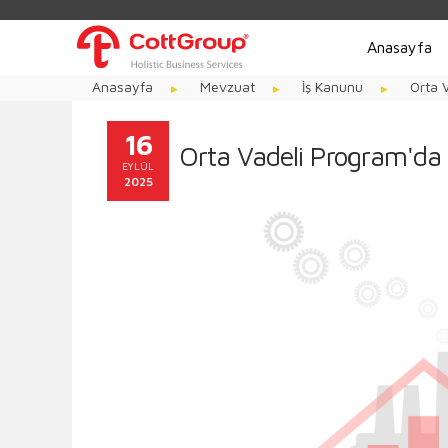
Anasayfa
Anasayfa
Mevzuat
İş Kanunu
Orta V
16
Orta Vadeli Program'da İş
EYLÜL
2025