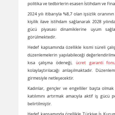
politika ve tedbirlerin esasen İstihdam ve Fina
2024 yılı itibarıyla %8,7 olan işsizlik oranın
kişilik ilave istihdam sağlanarak 2028 yılın
gücü piyasası dinamiklerine uyum sağlan
görülmektedir.
Hedef kapsamında özellikle kısmi süreli çalışm
düzenlemelerin yapılabileceği değerlendirilme
kısa çalışma ödeneği,
ücret garanti fon
kolaylaştırılacağı anlaşılmaktadır. Düzenle
girmesiyle netleşecektir.
Kadınlar, gençler ve engelliler başta olma
katılımını artırmak amacıyla aktif iş gücü pol
belirtilmiştir.
Hedef kapsamında özellikle Türkiye İş Kuru