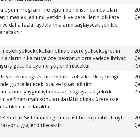
cü Uyum Programı, ne eğitimde ne istihdamda olan
20
rin mesleki eğitimi, yetkinlik ve becerilerini dikkate
Çe
k ve daha fazla faydalanmalarını sağlayacak şekilde
anacaktır.
 meslek yüksekokulları olmak üzere yükseköğretim
20
njanlarının kamu ve özel sektörün orta vadede ihtiyaç
Çe
ğu iş gücü ile uyumu güçlendirilecektir.
(S
i ve teknik eğitim müfredatı özel sektörle iş birliği
20
inde güncellenecek, staj ve işbaşı eğitimi
Çe
amlarının yaygınlaştırılmasını sağlayacak şekilde
(S
im ve finansman konuları da dâhil olmak üzere özel
 katılımı artırılacaktır.
 Yeterlilik Sisteminin eğitim ve istihdam politikalarıyla
20
rasyonu güçlendirilecektir.
Çe