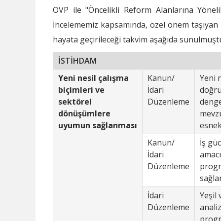
OVP ile "Öncelikli Reform Alanlarına Yönelik
İncelememiz kapsamında, özel önem taşıyan he
hayata geçirileceği takvim aşağıda sunulmuşt
İSTİHDAM
Yeni nesil çalışma
Kanun/
Yeni 
biçimleri ve
İdari
doğru
sektörel
Düzenleme
denge
dönüşümlere
mevzu
uyumun sağlanması
esnek
Kanun/
İş gü
İdari
amacıy
Düzenleme
progr
sağla
İdari
Yeşil
Düzenleme
anali
progr