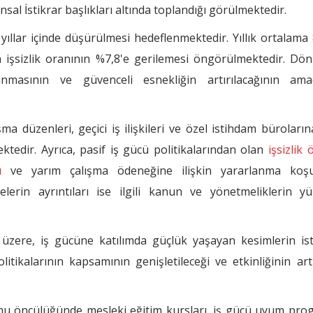
nsal İstikrar başlıkları altında toplandığı görülmektedir.
ın yıllar içinde düşürülmesi hedeflenmektedir. Yıllık ortalama
da işsizlik oranının %7,8'e gerilemesi öngörülmektedir. Dö
masının ve güvenceli esnekliğin artırılacağının amaç
a düzenleri, geçici iş ilişkileri ve özel istihdam bürolarına
ktedir. Ayrıca, pasif iş gücü politikalarından olan
işsizlik
u
ve yarım çalışma ödeneğine ilişkin yararlanma koşul
melerin ayrıntıları ise ilgili kanun ve yönetmeliklerin y
k üzere, iş gücüne katılımda güçlük yaşayan kesimlerin is
itikalarının kapsamının genişletileceği ve etkinliğinin artı
mu öncülüğünde mesleki eğitim kursları, iş gücü uyum prog