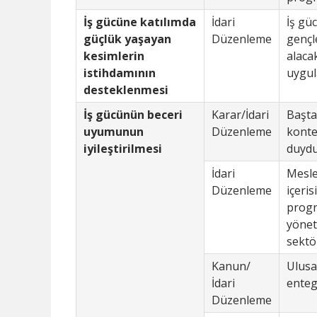
İş gücüne katılımda
İdari
İş gü
güçlük yaşayan
Düzenleme
gençle
kesimlerin
alaca
istihdamının
uygul
desteklenmesi
İş gücünün beceri
Karar/İdari
Başta
uyumunun
Düzenleme
konte
iyileştirilmesi
duydu
İdari
Meslek
Düzenleme
içeris
progr
yönet
sektör
Kanun/
Ulusal
İdari
enteg
Düzenleme