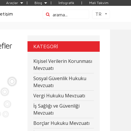
Araçlar
Blog
İnfografik
Mali Takvim
letişim
TR
fler
KATEGORİ
Kişisel Verilerin Korunması
Mevzuatı
Sosyal Güvenlik Hukuku
Mevzuatı
Vergi Hukuku Mevzuatı
İş Sağlığı ve Güvenliği
Mevzuatı
Borçlar Hukuku Mevzuatı