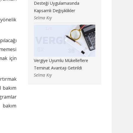
Desteği Uygulamasında
Kapsamlı Değişiklikler
Selma Kıy
 yönelik
pılacağı
ilmemesi
mak için
Vergiye Uyumlu Mükelleflere
Teminat Avantajı Getirildi
Selma Kıy
artırmak
al bakım
ogramlar
e bakım