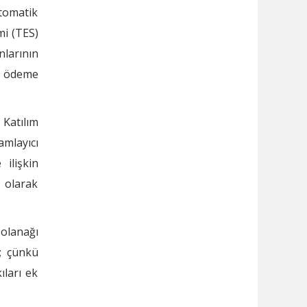
Otomatik
mi (TES)
nlarının
mi ödeme
Katılım
amlayıcı
ilişkin
 olarak
 olanağı
r; çünkü
ıları ek