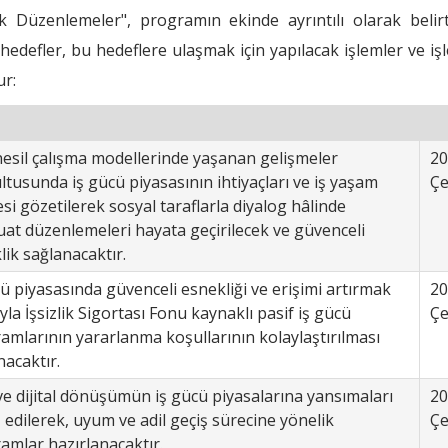
 Düzenlemeler", programın ekinde ayrıntılı olarak belirti
defler, bu hedeflere ulaşmak için yapılacak işlemler ve iş
ur:
nesil çalışma modellerinde yaşanan gelişmeler
20
ltusunda iş gücü piyasasının ihtiyaçları ve iş yaşam
Çe
si gözetilerek sosyal taraflarla diyalog hâlinde
at düzenlemeleri hayata geçirilecek ve güvenceli
lik sağlanacaktır.
cü piyasasında güvenceli esnekliği ve erişimi artırmak
20
la İşsizlik Sigortası Fonu kaynaklı pasif iş gücü
Çe
amlarının yararlanma koşullarının kolaylaştırılması
nacaktır.
 ve dijital dönüşümün iş gücü piyasalarına yansımaları
20
z edilerek, uyum ve adil geçiş sürecine yönelik
Çe
amlar hazırlanacaktır.