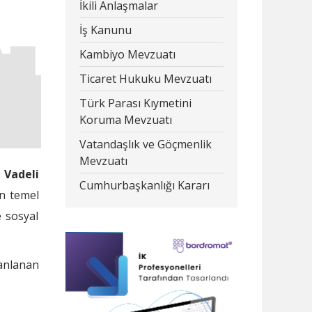
İkili Anlaşmalar
İş Kanunu
Kambiyo Mevzuatı
Ticaret Hukuku Mevzuatı
Türk Parası Kıymetini
Koruma Mevzuatı
Vatandaşlık ve Göçmenlik
Mevzuatı
 Vadeli
Cumhurbaşkanlığı Kararı
an temel
 sosyal
lanlanan