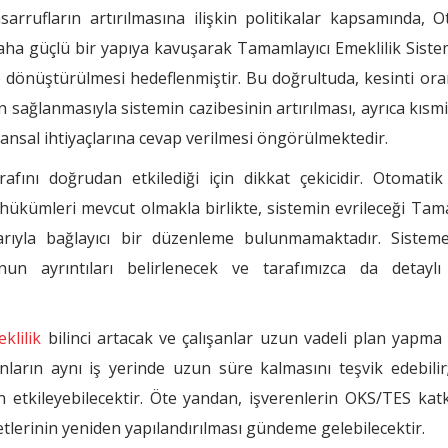
sarrufların artırılmasına ilişkin politikalar kapsamında, 
 daha güçlü bir yapıya kavuşarak Tamamlayıcı Emeklilik Siste
e dönüştürülmesi hedeflenmiştir. Bu doğrultuda, kesinti ora
sağlanmasıyla sistemin cazibesinin artırılması, ayrıca kıs
nansal ihtiyaçlarına cevap verilmesi öngörülmektedir.
fını doğrudan etkilediği için dikkat çekicidir. Otomatik 
 hükümleri mevcut olmakla birlikte, sistemin evrileceği Tam
arıyla bağlayıcı bir düzenleme bulunmamaktadır. Sisteme 
un ayrıntıları belirlenecek ve tarafımızca da detaylı
klilik
bilinci artacak ve çalışanlar uzun vadeli plan yapma
şanların aynı iş yerinde uzun süre kalmasını teşvik edebili
n etkileyebilecektir. Öte yandan, işverenlerin OKS/TES katk
tlerinin yeniden yapılandırılması gündeme gelebilecektir.