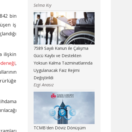
Selma Kıy
 842 bin
nüşen iş
landığı
7589 Sayılı Kanun ile Çalışma
 ilişkin
Gücü Kaybı ve Destekten
 ödeneği
,
Yoksun Kalma Tazminatlarında
Uygulanacak Faiz Rejimi
larının
Değiştirildi
ürürlüğe
Ezgi Anasız
tihdama
rılacağı
TCMB'den Döviz Dönüşüm
ramları