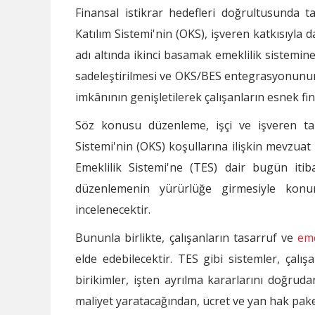
Finansal istikrar hedefleri doğrultusunda ta
Katılım Sistemi'nin (OKS), işveren katkısıyla
adı altında ikinci basamak emeklilik sistemin
sadeleştirilmesi ve OKS/BES entegrasyonunun 
imkânının genişletilerek çalışanların esnek fi
Söz konusu düzenleme, işçi ve işveren tara
Sistemi'nin (OKS) koşullarına ilişkin mevzuat
Emeklilik Sistemi'ne (TES) dair bugün itib
düzenlemenin yürürlüğe girmesiyle konun
incelenecektir.
Bununla birlikte, çalışanların tasarruf ve
eme
elde edebilecektir. TES gibi sistemler, çalı
birikimler, işten ayrılma kararlarını doğruda
maliyet yaratacağından, ücret ve yan hak pake