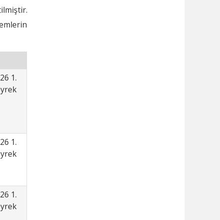
lmiştir.
lemlerin
26 1.
yrek
26 1.
yrek
26 1.
yrek