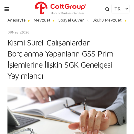
Anasayfa
Mevzuat
Sosyal Güvenlik Hukuku Mevzuatı
K
08
Mayıs
2026
Kısmi Süreli Çalışanlardan
Borçlanma Yapanların GSS Prim
İşlemlerine İlişkin SGK Genelgesi
Yayımlandı