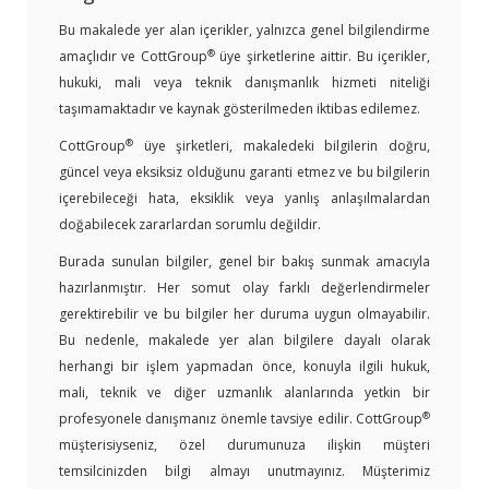
Bu makalede yer alan içerikler, yalnızca genel bilgilendirme
®
amaçlıdır ve CottGroup
üye şirketlerine aittir. Bu içerikler,
hukuki, mali veya teknik danışmanlık hizmeti niteliği
taşımamaktadır ve kaynak gösterilmeden iktibas edilemez.
®
CottGroup
üye şirketleri, makaledeki bilgilerin doğru,
güncel veya eksiksiz olduğunu garanti etmez ve bu bilgilerin
içerebileceği hata, eksiklik veya yanlış anlaşılmalardan
doğabilecek zararlardan sorumlu değildir.
Burada sunulan bilgiler, genel bir bakış sunmak amacıyla
hazırlanmıştır. Her somut olay farklı değerlendirmeler
gerektirebilir ve bu bilgiler her duruma uygun olmayabilir.
Bu nedenle, makalede yer alan bilgilere dayalı olarak
herhangi bir işlem yapmadan önce, konuyla ilgili hukuk,
mali, teknik ve diğer uzmanlık alanlarında yetkin bir
®
profesyonele danışmanız önemle tavsiye edilir. CottGroup
müşterisiyseniz, özel durumunuza ilişkin müşteri
temsilcinizden bilgi almayı unutmayınız. Müşterimiz