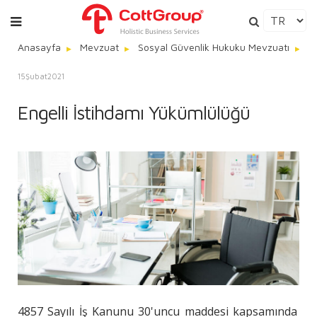
Anasayfa
Mevzuat
Sosyal Güvenlik Hukuku Mevzuatı
E
15
Şubat
2021
Engelli İstihdamı Yükümlülüğü
4857 Sayılı İş Kanunu 30'uncu maddesi kapsamında