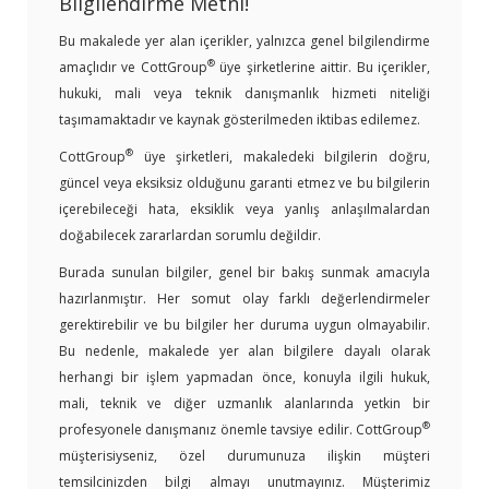
Bilgilendirme Metni!
Bu makalede yer alan içerikler, yalnızca genel bilgilendirme
®
amaçlıdır ve CottGroup
üye şirketlerine aittir. Bu içerikler,
hukuki, mali veya teknik danışmanlık hizmeti niteliği
taşımamaktadır ve kaynak gösterilmeden iktibas edilemez.
®
CottGroup
üye şirketleri, makaledeki bilgilerin doğru,
güncel veya eksiksiz olduğunu garanti etmez ve bu bilgilerin
içerebileceği hata, eksiklik veya yanlış anlaşılmalardan
doğabilecek zararlardan sorumlu değildir.
Burada sunulan bilgiler, genel bir bakış sunmak amacıyla
hazırlanmıştır. Her somut olay farklı değerlendirmeler
gerektirebilir ve bu bilgiler her duruma uygun olmayabilir.
Bu nedenle, makalede yer alan bilgilere dayalı olarak
herhangi bir işlem yapmadan önce, konuyla ilgili hukuk,
mali, teknik ve diğer uzmanlık alanlarında yetkin bir
®
profesyonele danışmanız önemle tavsiye edilir. CottGroup
müşterisiyseniz, özel durumunuza ilişkin müşteri
temsilcinizden bilgi almayı unutmayınız. Müşterimiz