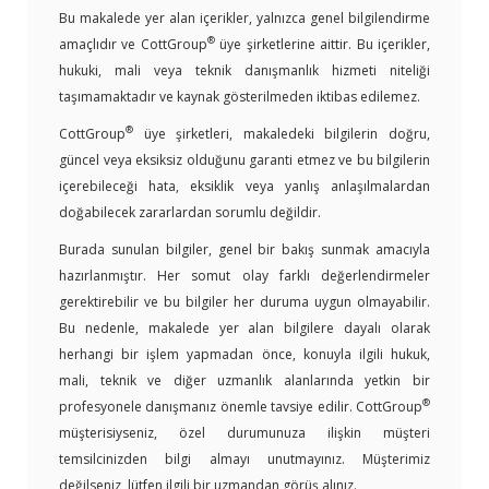
Bu makalede yer alan içerikler, yalnızca genel bilgilendirme
®
amaçlıdır ve CottGroup
üye şirketlerine aittir. Bu içerikler,
hukuki, mali veya teknik danışmanlık hizmeti niteliği
taşımamaktadır ve kaynak gösterilmeden iktibas edilemez.
®
CottGroup
üye şirketleri, makaledeki bilgilerin doğru,
güncel veya eksiksiz olduğunu garanti etmez ve bu bilgilerin
içerebileceği hata, eksiklik veya yanlış anlaşılmalardan
doğabilecek zararlardan sorumlu değildir.
Burada sunulan bilgiler, genel bir bakış sunmak amacıyla
hazırlanmıştır. Her somut olay farklı değerlendirmeler
gerektirebilir ve bu bilgiler her duruma uygun olmayabilir.
Bu nedenle, makalede yer alan bilgilere dayalı olarak
herhangi bir işlem yapmadan önce, konuyla ilgili hukuk,
mali, teknik ve diğer uzmanlık alanlarında yetkin bir
®
profesyonele danışmanız önemle tavsiye edilir. CottGroup
müşterisiyseniz, özel durumunuza ilişkin müşteri
temsilcinizden bilgi almayı unutmayınız. Müşterimiz
değilseniz, lütfen ilgili bir uzmandan görüş alınız.