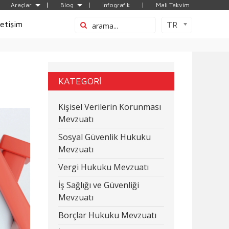
Araçlar
Blog
İnfografik
Mali Takvim
letişim
TR
KATEGORİ
Kişisel Verilerin Korunması
Mevzuatı
Sosyal Güvenlik Hukuku
Mevzuatı
Vergi Hukuku Mevzuatı
İş Sağlığı ve Güvenliği
Mevzuatı
Borçlar Hukuku Mevzuatı