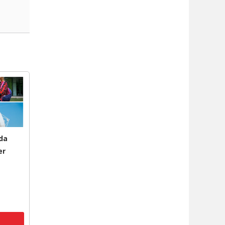
da
er