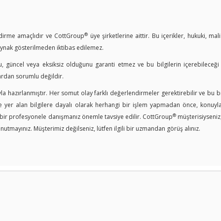
®
endirme amaçlıdır ve CottGroup
üye şirketlerine aittir. Bu içerikler, hukuki, mal
kaynak gösterilmeden iktibas edilemez.
u, güncel veya eksiksiz olduğunu garanti etmez ve bu bilgilerin içerebileceği
ardan sorumlu değildir.
a hazırlanmıştır. Her somut olay farklı değerlendirmeler gerektirebilir ve bu bi
er alan bilgilere dayalı olarak herhangi bir işlem yapmadan önce, konuyla i
®
n bir profesyonele danışmanız önemle tavsiye edilir. CottGroup
müşterisiyseniz
nutmayınız. Müşterimiz değilseniz, lütfen ilgili bir uzmandan görüş alınız.