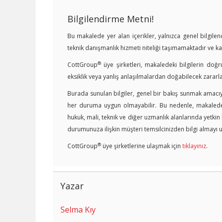
Bilgilendirme Metni!
Bu makalede yer alan içerikler, yalnızca genel bilgil
teknik danışmanlık hizmeti niteliği taşımamaktadır ve 
®
CottGroup
üye şirketleri, makaledeki bilgilerin doğr
eksiklik veya yanlış anlaşılmalardan doğabilecek zararl
Burada sunulan bilgiler, genel bir bakış sunmak amacıyl
her duruma uygun olmayabilir. Bu nedenle, makalede y
hukuk, mali, teknik ve diğer uzmanlık alanlarında yetki
durumunuza ilişkin müşteri temsilcinizden bilgi almayı u
®
CottGroup
üye şirketlerine ulaşmak için
tıklayınız
.
Yazar
Selma Kıy