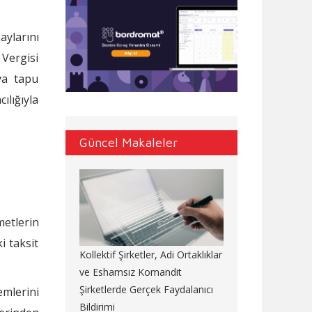
aylarını
 Vergisi
ya tapu
lığıyla
Güncel Makaleler
metlerin
i taksit
Kollektif Şirketler, Adi Ortaklıklar
ve Eshamsız Komandit
Şirketlerde Gerçek Faydalanıcı
emlerini
Bildirimi