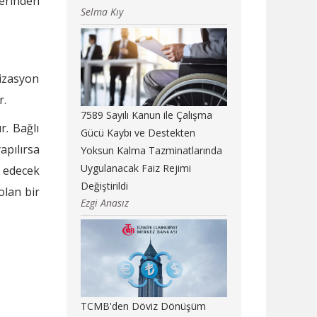
erinden
Selma Kıy
izasyon
r.
7589 Sayılı Kanun ile Çalışma
r. Bağlı
Gücü Kaybı ve Destekten
apılırsa
Yoksun Kalma Tazminatlarında
Uygulanacak Faiz Rejimi
z edecek
Değiştirildi
olan bir
Ezgi Anasız
TCMB'den Döviz Dönüşüm