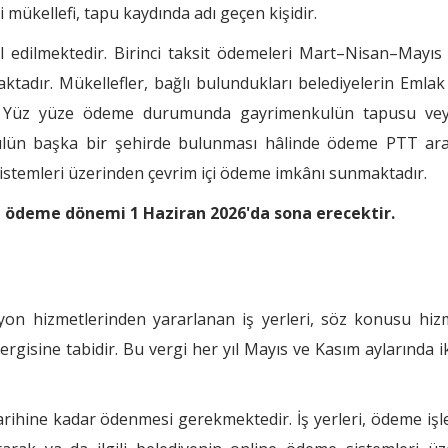
mükellefi, tapu kaydında adı geçen kişidir.
sil edilmektedir. Birinci taksit ödemeleri Mart–Nisan–Mayıs 
ktadır. Mükellefler, bağlı bulundukları belediyelerin Emlak
er. Yüz yüze ödeme durumunda gayrimenkulün tapusu ve
ulün başka bir şehirde bulunması hâlinde ödeme PTT aracı
e sistemleri üzerinden çevrim içi ödeme imkânı sunmaktadır.
sit ödeme dönemi 1 Haziran 2026'da sona erecektir.
syon hizmetlerinden yararlanan iş yerleri, söz konusu hiz
ergisine tabidir. Bu vergi her yıl Mayıs ve Kasım aylarında ik
rihine kadar ödenmesi gerekmektedir. İş yerleri, ödeme işl