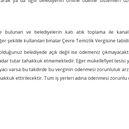
rarak ya da ilgili belediyenin online ödeme sistemleri üz
nde bulunan ve belediyelerin katı atık toplama ile kanal
er şekilde kullanılan binalar Çevre Temizlik Vergisine tabidi
ı olduğunuz belediyede açık değil ise ödemeniz çıkmayacaktı
adar tutar tahakkuk etmemektedir. Eğer mükellefiyet tesisi y
tiyacı varsa bu takdirde bu verginin ödenmesi zorunluluk ar
akkuk ettirilecektir. Tüm iş yerleri adına ödenmesi zorunlu 