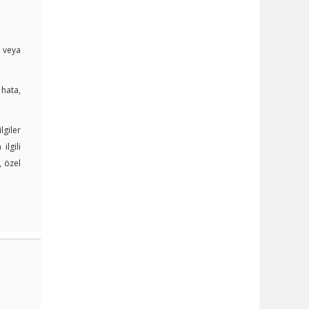
i veya
 hata,
lgiler
lgili
, özel