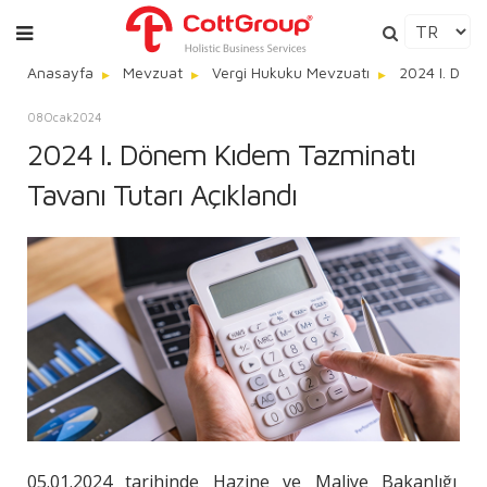
Anasayfa
Mevzuat
Vergi Hukuku Mevzuatı
2024 I. Döne
08
Ocak
2024
2024 I. Dönem Kıdem Tazminatı
Tavanı Tutarı Açıklandı
05.01.2024 tarihinde Hazine ve Maliye Bakanlığı