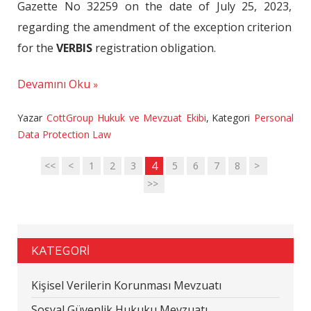
Gazette No 32259 on the date of July 25, 2023,
regarding the amendment of the exception criterion
for the
VERBIS
registration obligation.
Devamını Oku
Yazar
CottGroup Hukuk ve Mevzuat Ekibi
,
Kategori
Personal
Data Protection Law
4
<<
<
1
2
3
5
6
7
8
>
>>
KATEGORİ
Kişisel Verilerin Korunması Mevzuatı
Sosyal Güvenlik Hukuku Mevzuatı