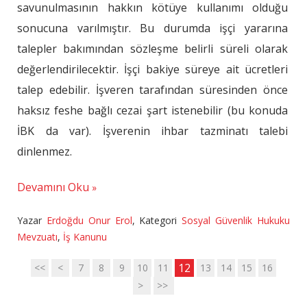
savunulmasının hakkın kötüye kullanımı olduğu
sonucuna varılmıştır. Bu durumda işçi yararına
talepler bakımından sözleşme belirli süreli olarak
değerlendirilecektir. İşçi bakiye süreye ait ücretleri
talep edebilir. İşveren tarafından süresinden önce
haksız feshe bağlı cezai şart istenebilir (bu konuda
İBK da var). İşverenin ihbar tazminatı talebi
dinlenmez.
Devamını Oku
Yazar
Erdoğdu Onur Erol
,
Kategori
Sosyal Güvenlik Hukuku
Mevzuatı
,
İş Kanunu
12
<<
<
7
8
9
10
11
13
14
15
16
>
>>