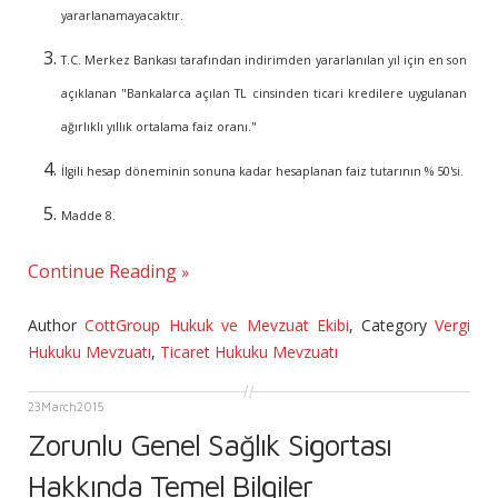
yararlanamayacaktır.
T.C. Merkez Bankası tarafından indirimden yararlanılan yıl için en son
açıklanan "Bankalarca açılan TL cinsinden ticari kredilere uygulanan
ağırlıklı yıllık ortalama faiz oranı."
İlgili hesap döneminin sonuna kadar hesaplanan faiz tutarının % 50'si.
Madde 8.
Continue Reading
Author
CottGroup Hukuk ve Mevzuat Ekibi
,
Category
Vergi
Hukuku Mevzuatı
,
Ticaret Hukuku Mevzuatı
23
March
2015
Zorunlu Genel Sağlık Sigortası
Hakkında Temel Bilgiler