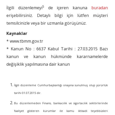
5
İlgili düzenlemeyi
de içeren kanuna
buradan
erişebilirsiniz. Detaylı bilgi için lütfen müşteri
temsilcinizle veya bir uzmanla görüşünüz.
Kaynaklar
* www.tbmm.gov.tr
* Kanun No : 6637 Kabul Tarihi : 27.03.2015 Bazı
kanun ve kanun hükmünde kararnamelerde
değişiklik yapılmasına dair kanun
İlgili düzenleme Cumhurbaşkanlığı onayına sunulmuş olup yürürlük
tarihi 01.07.2015 dir.
Bu düzenlemeden Finans, bankacılık ve sigortacılık sektörlerinde
faaliyet gösteren kurumlar ile kamu iktisadi teşebbüsleri