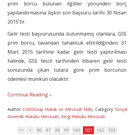
prim borcu bulunan ilgililer yönünden borç
yapılandırmasına ilişkin son başvuru tarihi 30 Nisan
2015'tir.
Gelir testi başvurusunda bulunmamış olanlara, GSS
prim borcu, tavandan tahakkuk ettirildiğinden; 31
Mart 2015 tarihine kadar gelir testi yaptırılması
halinde, GSS tescil tarihinden itibaren gelir testi
sonucunda çıkan tutara göre prim borcunun
ödemesi mümkün olacaktır.
Continue Reading
Author
CottGroup Hukuk ve Mevzuat Ekibi
,
Category
Sosyal
Güvenlik Hukuku Mevzuatı
,
Vergi Hukuku Mevzuatı
101
<<
<
96
97
98
99
100
102
103