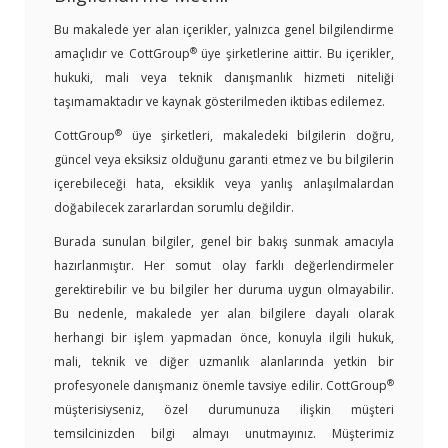
Bu makalede yer alan içerikler, yalnızca genel bilgilendirme
®
amaçlıdır ve CottGroup
üye şirketlerine aittir. Bu içerikler,
hukuki, mali veya teknik danışmanlık hizmeti niteliği
taşımamaktadır ve kaynak gösterilmeden iktibas edilemez.
®
CottGroup
üye şirketleri, makaledeki bilgilerin doğru,
güncel veya eksiksiz olduğunu garanti etmez ve bu bilgilerin
içerebileceği hata, eksiklik veya yanlış anlaşılmalardan
doğabilecek zararlardan sorumlu değildir.
Burada sunulan bilgiler, genel bir bakış sunmak amacıyla
hazırlanmıştır. Her somut olay farklı değerlendirmeler
gerektirebilir ve bu bilgiler her duruma uygun olmayabilir.
Bu nedenle, makalede yer alan bilgilere dayalı olarak
herhangi bir işlem yapmadan önce, konuyla ilgili hukuk,
mali, teknik ve diğer uzmanlık alanlarında yetkin bir
®
profesyonele danışmanız önemle tavsiye edilir. CottGroup
müşterisiyseniz, özel durumunuza ilişkin müşteri
temsilcinizden bilgi almayı unutmayınız. Müşterimiz