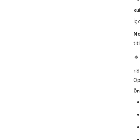
Ku
İç
No
tit
🔹
n8
Op
Ön