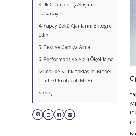
3. İlk Otomatik İş Akışınızı
Tasarlayın
4. Yapay Zekâ Ajanlarını Entegre
Edin
5. Test ve Canlıya Alma
6. Performans ve Akıllı Ölçekleme
Mimaride Kritik Yaklaşım: Model
O
Context Protocol (MCP)
Sonuç
Ya
ya
to
pe
Bu