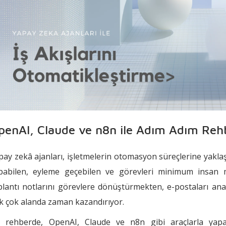
penAI, Claude ve n8n ile Adım Adım Reh
pay zekâ ajanları, işletmelerin otomasyon süreçlerine yakl
pabilen, eyleme geçebilen ve görevleri minimum insan m
plantı notlarını görevlere dönüştürmekten, e-postaları anal
k çok alanda zaman kazandırıyor.
 rehberde, OpenAI, Claude ve n8n gibi araçlarla yapa