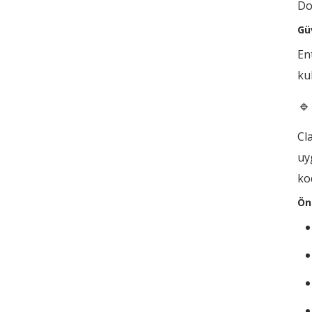
Do
Gü
En
ku
🔹
Cl
uy
ko
Ön