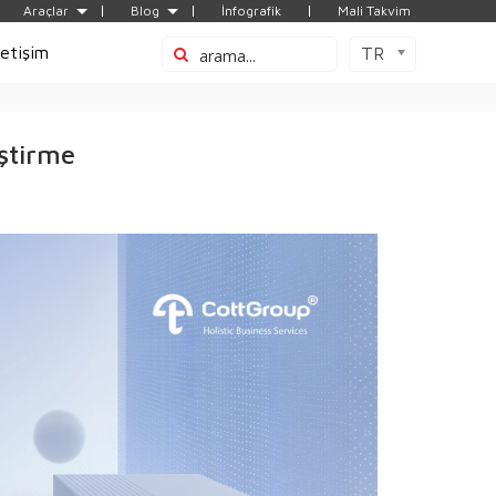
Araçlar
Blog
İnfografik
Mali Takvim
letişim
TR
eştirme