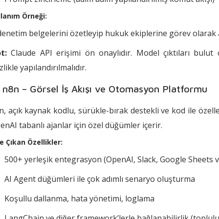
llanım Örneği:
 denetim belgelerini özetleyip hukuk ekiplerine görev olarak
t:
Claude API erişimi ön onaylıdır. Model çıktıları bulut
izlikle yapılandırılmalıdır.
 n8n – Görsel İş Akışı ve Otomasyon Platformu
n, açık kaynak kodlu, sürükle-bırak destekli ve kod ile özelleş
enAI tabanlı ajanlar için özel düğümler içerir.
e Çıkan Özellikler:
500+ yerleşik entegrasyon (OpenAI, Slack, Google Sheets v
AI Agent düğümleri ile çok adımlı senaryo oluşturma
Koşullu dallanma, hata yönetimi, loglama
LangChain ve diğer framework’lerle bağlanabilirlik (topluluk 