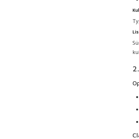
Ku
Ty
Li
Sü
ku
2
O
Cl