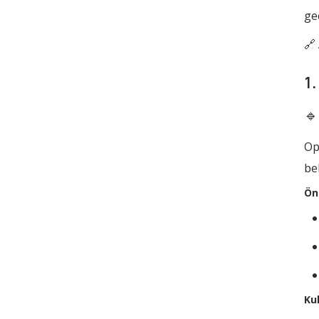
ge
🔗
1
🔹
Op
be
Ön
Ku