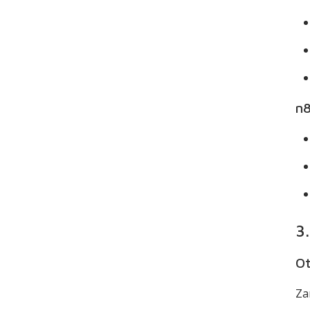
n
3.
Ot
Za