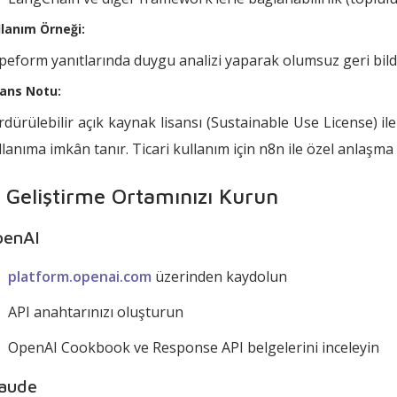
llanım Örneği:
peform yanıtlarında duygu analizi yaparak olumsuz geri bild
sans Notu:
rdürülebilir açık kaynak lisansı (Sustainable Use License) ile
llanıma imkân tanır. Ticari kullanım için n8n ile özel anlaşma 
. Geliştirme Ortamınızı Kurun
penAI
platform.openai.com
üzerinden kaydolun
API anahtarınızı oluşturun
OpenAI Cookbook ve Response API belgelerini inceleyin
aude