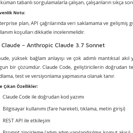
küman tabanlı sorgulamalarla çalışan, çalışanların sıkça sordu
venlik Notu:
terprise plan, API çağrılarında veri saklamama ve gelişmiş gü
llanım koşulları dikkatle incelenmelidir.
 Claude – Anthropic Claude 3.7 Sonnet
aude, yüksek bağlam anlayışı ve çok adımlı mantıksal akıl y
gun bir çözümdür. Claude Code, geliştiricilerin doğrudan te
dlama, test ve versiyonlama yapmasına olanak tanır.
e Çıkan Özellikler:
Claude Code ile doğrudan kod yazımı
Bilgisayar kullanımı (fare hareketi, tıklama, metin girişi)
REST API ile etkileşim
Prompt zincirleme (adım adım yapılandırılmış komut akışı)