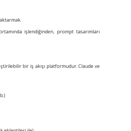
 aktarmak.
 ortamında işlendiğinden, prompt tasarımları
tirilebilir bir iş akışı platformudur. Claude ve
b.)
eklentileri ile)