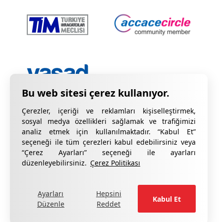
Çerezler, içeriği ve reklamları kişiselleştirmek,
sosyal medya özellikleri sağlamak ve trafiğimizi
analiz etmek için kullanılmaktadır. “Kabul Et”
seçeneği ile tüm çerezleri kabul edebilirsiniz veya
“Çerez Ayarları” seçeneği ile ayarları
Gizlilik Bildirimi
KVKK Hakkında Bilgilendirme
düzenleyebilirsiniz.
Çerez Politikası
Çerez Bildirimi
Kalite Sertifikalarımız
Ayarları
Hepsini
formu doldurun
Şikâyetleriniz için lütfen
.
Kabul Et
Düzenle
Reddet
®
Copyright ©
CottGroup