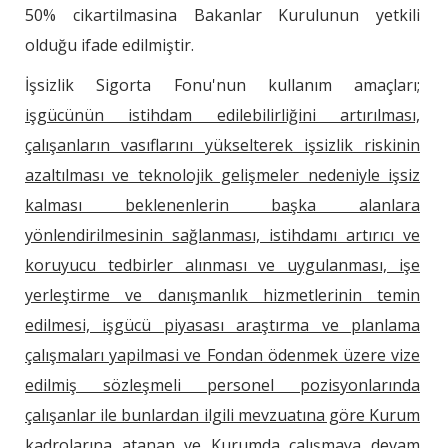
50% cikartilmasina Bakanlar Kurulunun yetkili
olduğu ifade edilmiştir.
İşsizlik Sigorta Fonu'nun kullanım amaçları;
işgücünün istihdam edilebilirliğini artırılması,
çalışanların vasıflarını yükselterek işsizlik riskinin
azaltılması ve teknolojik gelişmeler nedeniyle işsiz
kalması beklenenlerin başka alanlara
yönlendirilmesinin sağlanması, istihdamı artırıcı ve
koruyucu tedbirler alınması ve uygulanması, işe
yerleştirme ve danışmanlık hizmetlerinin temin
edilmesi, işgücü piyasası araştırma ve planlama
çalışmaları yapilmasi ve Fondan ödenmek üzere vize
edilmiş sözleşmeli personel pozisyonlarında
çalışanlar ile bunlardan ilgili mevzuatına göre Kurum
kadrolarına atanan ve Kurumda çalışmaya devam