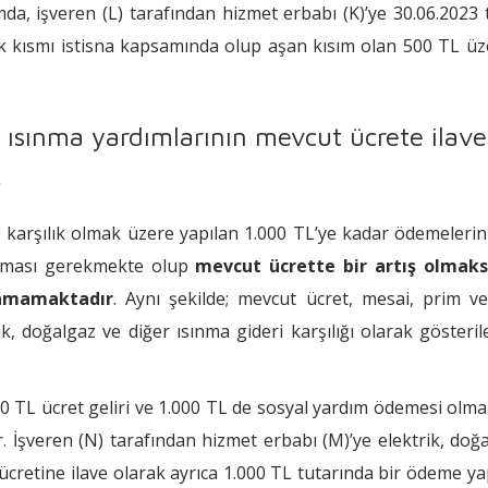
a, işveren (L) tarafından hizmet erbabı (K)’ye 30.06.2023 
ik kısmı istisna kapsamında olup aşan kısım olan 500 TL ü
i ısınma yardımlarının mevcut ücrete ilave
.
ne karşılık olmak üzere yapılan 1.000 TL’ye kadar ödemeleri
pılması gerekmekte olup
mevcut ücrette bir artış olmaks
unmamaktadır
. Aynı şekilde; mevcut ücret, mesai, prim v
k, doğalgaz ve diğer ısınma gideri karşılığı olarak gösteri
00 TL ücret geliri ve 1.000 TL de sosyal yardım ödemesi olm
. İşveren (N) tarafından hizmet erbabı (M)’ye elektrik, doğ
 ücretine ilave olarak ayrıca 1.000 TL tutarında bir ödeme y