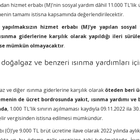
dan hizmet erbabı (M)’nin sosyal yardım dâhil 11.000 TL’lik 
menin tamamı istisna kapsamında değerlendirilecektir.
 yapılmaksızın hizmet erbabı (M)’ye yapılan sosyal
sınma giderlerine karşılık olarak yapıldığı ileri sürül
i ise mümkün olmayacaktır
.
 doğalgaz ve benzeri ısınma yardımları iç
az ve diğer ısınma giderlerine karşılık olarak
öteden beri ü
emenin de ücret bordrosunda yakıt, ısınma yardımı ve 
nda
, 1.000 TL’lik sınırın aşılmaması kaydıyla 09.11.2022 ila 30
elir vergisinden istisna edilmesi mümkündür.
 (Ö)’ye 9.000 TL brüt ücretine ilave olarak 2022 yılında aylı
akta ve bu ödeme gelir vergisine tabi tutulmaktadır. İşve