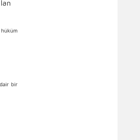
ılan
ir hüküm
dair bir