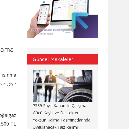
ulama
Güncel Makaleler
r ısınma
 vergiye
7589 Sayılı Kanun ile Çalışma
Gücü Kaybı ve Destekten
doğalgaz
Yoksun Kalma Tazminatlarında
1.500 TL
Uygulanacak Faiz Rejimi