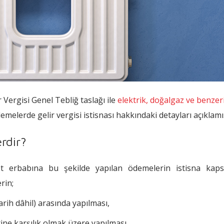
r Vergisi Genel Tebliğ taslağı ile
elektrik, doğalgaz ve benzer
emelerde gelir vergisi istisnası hakkındaki detayları açıklamış
erdir?
met erbabına bu şekilde yapılan ödemelerin istisna kap
rin;
tarih dâhil) arasında yapılması,
rine karşılık olmak üzere yapılması,