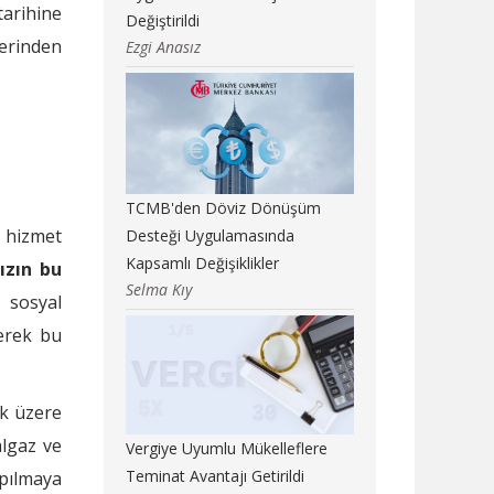
tarihine
Değiştirildi
zerinden
Ezgi Anasız
TCMB'den Döviz Dönüşüm
n hizmet
Desteği Uygulamasında
Kapsamlı Değişiklikler
ızın bu
Selma Kıy
e sosyal
lerek bu
ak üzere
algaz ve
Vergiye Uyumlu Mükelleflere
Teminat Avantajı Getirildi
apılmaya