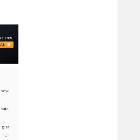
i veya
 hata,
lgiler
lgili