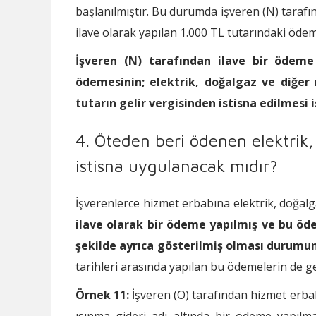
başlanılmıştır. Bu durumda işveren (N) tarafın
ilave olarak yapılan 1.000 TL tutarındaki öde
İşveren (N) tarafından ilave bir ödeme
ödemesinin; elektrik, doğalgaz ve diğer ı
tutarın gelir vergisinden istisna edilmes
4. Öteden beri ödenen elektrik,
istisna uygulanacak mıdır?
İşverenlerce hizmet erbabına elektrik, doğalg
ilave olarak bir ödeme yapılmış ve bu öd
şekilde ayrıca gösterilmiş olması durumu
tarihleri arasında yapılan bu ödemelerin de g
Örnek 11:
İşveren (O) tarafından hizmet erbabı
ısınma gideri adı altında bir ödeme yapılm