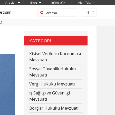
Araçlar
Blog
İnfografik
Mali Takvim
letişim
TR
k?
KATEGORİ
Kişisel Verilerin Korunması
Mevzuatı
Sosyal Güvenlik Hukuku
Mevzuatı
Vergi Hukuku Mevzuatı
İş Sağlığı ve Güvenliği
Mevzuatı
Borçlar Hukuku Mevzuatı