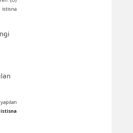
istisna
angi
ılan
 yapılan
istisna