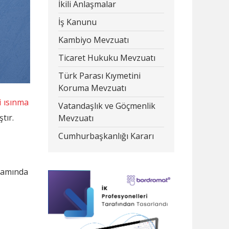
İkili Anlaşmalar
İş Kanunu
Kambiyo Mevzuatı
Ticaret Hukuku Mevzuatı
Türk Parası Kıymetini
Koruma Mevzuatı
i ısınma
Vatandaşlık ve Göçmenlik
tır.
Mevzuatı
Cumhurbaşkanlığı Kararı
samında