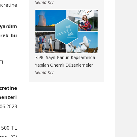
Selma Kıy
ücretine
 yardım
erek bu
7590 Sayılı Kanun Kapsamında
in
Yapılan Önemli Düzenlemeler
Selma Kıy
cretine
benzeri
.06.2023
k 500 TL
ren (O)