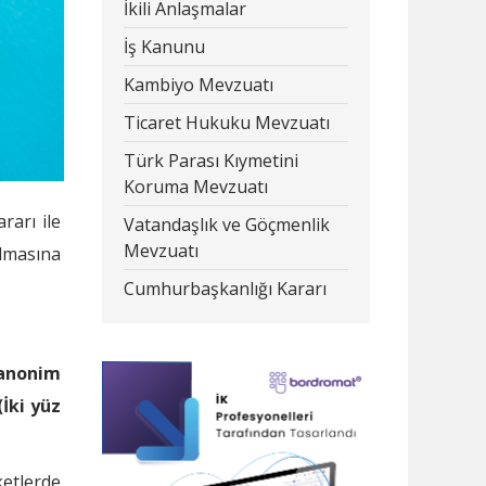
İkili Anlaşmalar
İş Kanunu
Kambiyo Mevzuatı
Ticaret Hukuku Mevzuatı
Türk Parası Kıymetini
Koruma Mevzuatı
rarı ile
Vatandaşlık ve Göçmenlik
Mevzuatı
ulmasına
Cumhurbaşkanlığı Kararı
anonim
(İki yüz
ketlerde