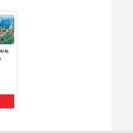
6/4):
m