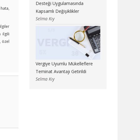
Desteği Uygulamasında
 hata,
Kapsamlı Değişiklikler
Selma Kıy
lgiler
lgili
, özel
Vergiye Uyumlu Mükelleflere
Teminat Avantajı Getirildi
Selma Kıy