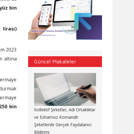
yüz bin
lirası)
sım 2023
m altına
Güncel Makaleler
sermaye
undurmak
sermaye
250 bin
Kollektif Şirketler, Adi Ortaklıklar
ve Eshamsız Komandit
Şirketlerde Gerçek Faydalanıcı
Bildirimi