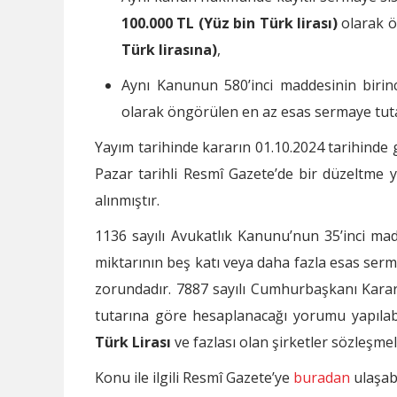
100.000 TL (Yüz bin Türk lirası)
olarak ö
Türk lirasına)
,
Aynı Kanunun 580’inci maddesinin birinci
olarak öngörülen en az esas sermaye tut
Yayım tarihinde kararın 01.10.2024 tarihinde 
Pazar tarihli Resmî Gazete’de bir düzeltme 
alınmıştır.
1136 sayılı Avukatlık Kanunu’nun 35’inci 
miktarının beş katı veya daha fazla esas ser
zorundadır. 7887 sayılı Cumhurbaşkanı Kara
tutarına göre hesaplanacağı yorumu yapılabi
Türk Lirası
ve fazlası olan şirketler sözleşme
Konu ile ilgili Resmî Gazete’ye
buradan
ulaşabi