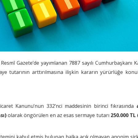
ı Resmî Gazete’de yayımlanan 7887 sayılı Cumhurbaşkanı Ka
ye tutarının arttırılmasına ilişkin kararın yürürlüğe kon
Ticaret Kanunu’nun 332’nci maddesinin birinci fıkrasında
sı)
olarak öngörülen en az esas sermaye tutarı
250.000 TL 
temini kabul etmiş bulunan halka açık olmayan anonim şir