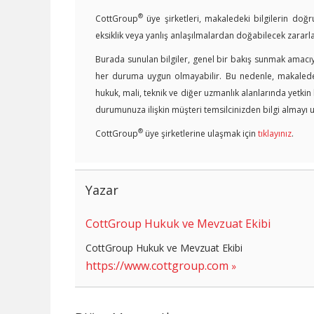
®
CottGroup
üye şirketleri, makaledeki bilgilerin doğr
eksiklik veya yanlış anlaşılmalardan doğabilecek zararl
Burada sunulan bilgiler, genel bir bakış sunmak amacıyl
her duruma uygun olmayabilir. Bu nedenle, makalede y
hukuk, mali, teknik ve diğer uzmanlık alanlarında yetki
durumunuza ilişkin müşteri temsilcinizden bilgi almayı u
®
CottGroup
üye şirketlerine ulaşmak için
tıklayınız
.
Yazar
CottGroup Hukuk ve Mevzuat Ekibi
CottGroup Hukuk ve Mevzuat Ekibi
https://www.cottgroup.com