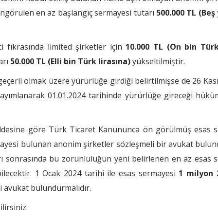
ngörülen en az başlangıç sermayesi tutarı
500.000 TL (Beş 
 fıkrasında limited şirketler için
10.000 TL (On bin Türk 
arı
50.000 TL (Elli bin Türk lirasına)
yükseltilmiştir.
geçerli olmak üzere yürürlüğe girdiği belirtilmişse de 26 Ka
yayımlanarak 01.01.2024 tarihinde yürürlüğe gireceği hükü
maddesine göre Türk Ticaret Kanununca ön görülmüş esas 
mayesi bulunan anonim şirketler sözleşmeli bir avukat bul
rı sonrasında bu zorunluluğun yeni belirlenen en az esas 
lecektir. 1 Ocak 2024 tarihi ile esas sermayesi
1 milyon 
li avukat bulundurmalıdır.
lirsiniz.