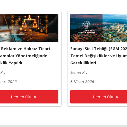
i Reklam ve Haksız Ticari
Sanayi Sicil Tebliği (SGM 202
amalar Yönetmeliğinde
Temel Değişiklikler ve Uyu
klik Yapıldı
Gereklilikleri
Kıy
Selma Kıy
muz 2026
3 Nisan 2026
Hemen Oku
Hemen Oku