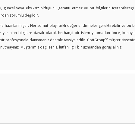
u, güncel veya eksiksiz olduğunu garanti etmez ve bu bilgilerin içerebileceği
ardan sorumlu değildir.
a hazırlanmıştır. Her somut olay farklı değerlendirmeler gerektirebilir ve bu bi
er alan bilgilere dayalı olarak herhangi bir işlem yapmadan önce, konuyla i
®
n bir profesyonele danışmanız önemle tavsiye edilir. CottGroup
müşterisiyseniz
nutmayınız. Müşterimiz değilseniz, lütfen ilgili bir uzmandan görüş alınız.