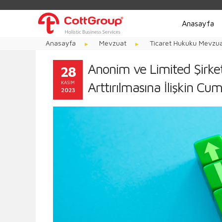
Anasayfa
Anasayfa
Mevzuat
Ticaret Hukuku Mevzua
Anonim ve Limited Şirket
28
KASIM
Arttırılmasına İlişkin C
2023