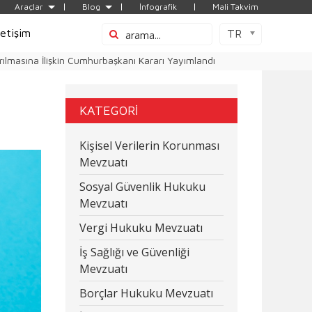
Araçlar
Blog
İnfografik
Mali Takvim
letişim
TR
ırılmasına İlişkin Cumhurbaşkanı Kararı Yayımlandı
KATEGORİ
Kişisel Verilerin Korunması
Mevzuatı
Sosyal Güvenlik Hukuku
Mevzuatı
Vergi Hukuku Mevzuatı
İş Sağlığı ve Güvenliği
Mevzuatı
Borçlar Hukuku Mevzuatı