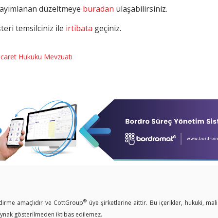
 yayımlanan düzeltmeye
buradan
ulaşabilirsiniz.
eri temsilciniz ile
irtibata
geçiniz.
icaret Hukuku Mevzuatı
®
endirme amaçlıdır ve CottGroup
üye şirketlerine aittir. Bu içerikler, hukuki, mal
kaynak gösterilmeden iktibas edilemez.