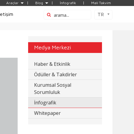
Araçlar
Blog
İnfografik
Mali Takvim
letişim
TR
Medya Merkezi
Haber & Etkinlik
Ödüller & Takdirler
Kurumsal Sosyal
Sorumluluk
İnfografik
Whitepaper