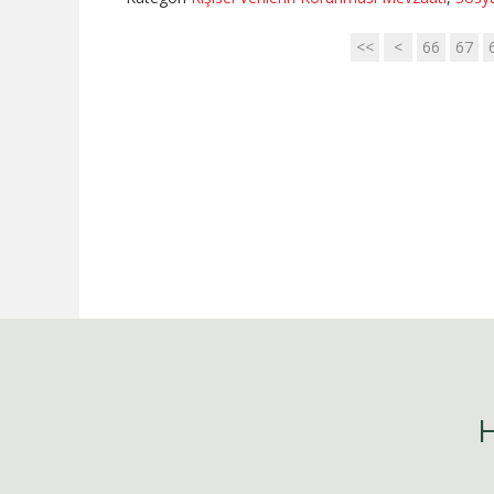
<<
<
66
67
H