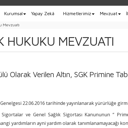
Kurumsal
Yapay Zekâ
Hizmetlerimiz
Mevzuat
İ
u Mevzuatı
K HUKUKU MEVZUATI
ü Olarak Verilen Altın, SGK Primine Tab
enelgesi 22.06.2016 tarihinde yayınlanarak yürürlüğe girmiş
 Sigortalar ve Genel Sağlık Sigortası Kanununun “ Prim
, hangi yardımların ayni yardım olarak tanımlanamayacağı k