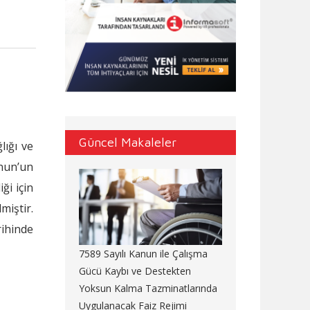
Güncel Makaleler
lığı ve
nun’un
ği için
miştir.
rihinde
7589 Sayılı Kanun ile Çalışma
Gücü Kaybı ve Destekten
Yoksun Kalma Tazminatlarında
Uygulanacak Faiz Rejimi