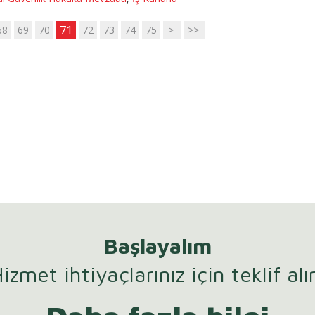
71
68
69
70
72
73
74
75
>
>>
Başlayalım
izmet ihtiyaçlarınız için teklif alı