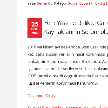
Yazar
Selma Kıy
,
Kategori
Sosyal Güvenlik Hukuku 
Yeni Yasa ile Birlikte Ça
25
NISAN
Kaynaklarının Sorumlul
2016
2016 yılı Nisan ayı başlarında, web üzerinde 
kez daha kişisel verilerin nasıl korunması 
alakalı bir kanun yayımlandı. Bu kanun, Avr
işlenmesi ve bu tür verilerin serbest dolaşı
1995 tarihli direktifi doğrultusunda hazırla
Kişisel Verilerin Korunması Kanunu'dur.
Devamını Oku
Kategori
Kişisel Verilerin Korunması Mevzuatı
,
Sosya