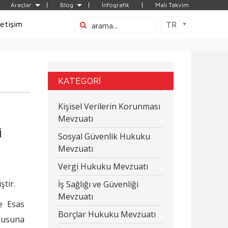
Araçlar
Blog
İnfografik
Mali Takvim
letişim
TR
KATEGORİ
Kişisel Verilerin Korunması
Mevzuatı
i
Sosyal Güvenlik Hukuku
Mevzuatı
Vergi Hukuku Mevzuatı
tir.
İş Sağlığı ve Güvenliği
Mevzuatı
e Esas
Borçlar Hukuku Mevzuatı
onusuna