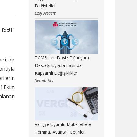
Değiştirildi
Ezgi Anasız
İnsan
TCMB'den Döviz Dönüşüm
ri, bir
Desteği Uygulamasında
konuyla
Kapsamlı Değişiklikler
rilerin
Selma Kıy
24 Ekim
ımlanan
Vergiye Uyumlu Mükelleflere
Teminat Avantajı Getirildi