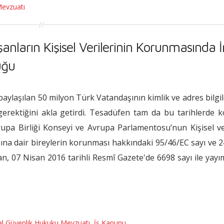
Mevzuatı
lışanların Kişisel Verilerinin Korunmasında 
uğu
paylaşılan 50 milyon Türk Vatandaşının kimlik ve adres bilgile
gerektiğini akla getirdi. Tesadüfen tam da bu tarihlerde 
upa Birliği Konseyi ve Avrupa Parlamentosu’nun Kişisel ve
mına dair bireylerin korunması hakkındaki 95/46/EC sayı ve 
nan, 07 Nisan 2016 tarihli Resmî Gazete'de 6698 sayı ile yay
l Güvenlik Hukuku Mevzuatı
,
İş Kanunu