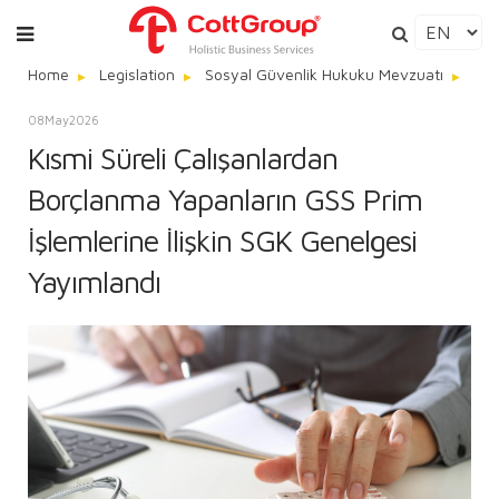
Home
Legislation
Sosyal Güvenlik Hukuku Mevzuatı
Kıs
08
May
2026
Kısmi Süreli Çalışanlardan
Borçlanma Yapanların GSS Prim
İşlemlerine İlişkin SGK Genelgesi
Yayımlandı