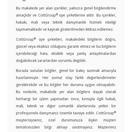
Bu makalede yer alan içerikler, yalnızca genel bilgilendirme
®
amaçlıdır ve CottGroup
üye şirketlerine aittir. Bu içerikler,
hukuki, mali veya teknik danışmanlık hizmeti niteliği
taşımamaktadır ve kaynak gösterilmeden iktibas edilemez.
®
CottGroup
üye şirketleri, makaledeki bilgilerin doğru,
güncel veya eksiksiz olduğunu garanti etmez ve bu bilgilerin
içerebileceği hata, eksiklik veya yanlış anlaşılmalardan
doğabilecek zararlardan sorumlu değildir.
Burada sunulan bilgiler, genel bir bakış sunmak amacıyla
hazırlanmıştır. Her somut olay farklı değerlendirmeler
gerektirebilir ve bu bilgiler her duruma uygun olmayabilir.
Bu nedenle, makalede yer alan bilgilere dayalı olarak
herhangi bir işlem yapmadan önce, konuyla ilgili hukuk,
mali, teknik ve diğer uzmanlık alanlarında yetkin bir
®
profesyonele danışmanız önemle tavsiye edilir. CottGroup
müşterisiyseniz, özel durumunuza ilişkin müşteri
temsilcinizden bilgi almayı unutmayınız. Müşterimiz