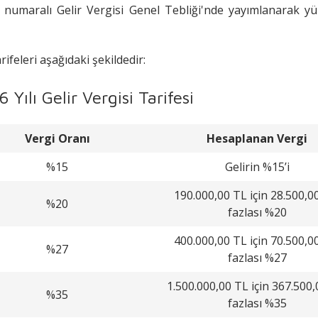
 numaralı Gelir Vergisi Genel Tebliği'nde yayımlanarak y
ifeleri aşağıdaki şekildedir:
Yılı Gelir Vergisi Tarifesi
Vergi Oranı
Hesaplanan Vergi
%15
Gelirin %15’i
190.000,00 TL için 28.500,0
%20
fazlası %20
400.000,00 TL için 70.500,0
%27
fazlası %27
1.500.000,00 TL için 367.500,
%35
fazlası %35