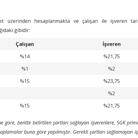
ret üzerinden hesaplanmakta ve çalışan ile işveren tar
daki gibidir:
Çalışan
İşveren
%14
%21,75
%1
%2
%15
%23,75
%2
%15
%21,75
 göre, bentte belirtilen şartları sağlayan işverenlere, SGK primi
plamalar buna göre yapılmıştır. Gerekli şartları sağlamayan iş