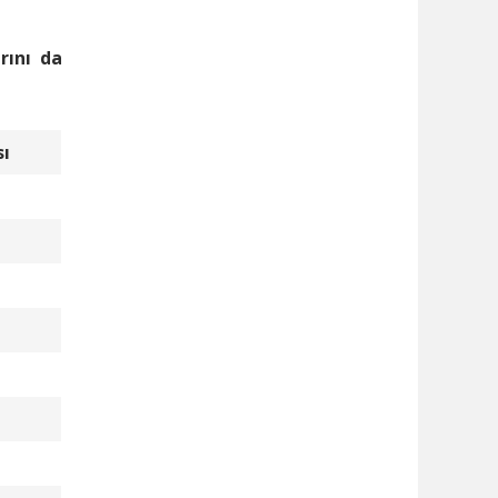
rını da
sı