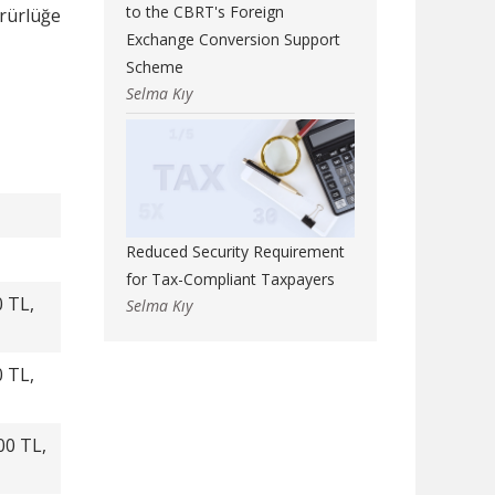
to the CBRT's Foreign
ürürlüğe
Exchange Conversion Support
Scheme
Selma Kıy
Reduced Security Requirement
for Tax-Compliant Taxpayers
0 TL,
Selma Kıy
0 TL,
00 TL,