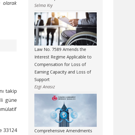
n olarak
Selma Kıy
Law No. 7589 Amends the
Interest Regime Applicable to
Compensation for Loss of
Earning Capacity and Loss of
Support
Ezgi Anasız
nı takip
ili güne
ümülatif
ve 33124
Comprehensive Amendments