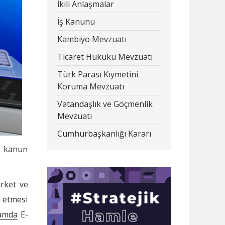
İkili Anlaşmalar
İş Kanunu
Kambiyo Mevzuatı
Ticaret Hukuku Mevzuatı
Türk Parası Kıymetini
Koruma Mevzuatı
Vatandaşlık ve Göçmenlik
Mevzuatı
Cumhurbaşkanlığı Kararı
u kanun
irket ve
 etmesi
tamda
E-