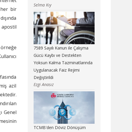
nternet
Selma Kıy
her bir
dışında
 apostil
 örneğe
7589 Sayılı Kanun ile Çalışma
Gücü Kaybı ve Destekten
ullanıcı
Yoksun Kalma Tazminatlarında
Uygulanacak Faiz Rejimi
yfasında
Değiştirildi
Ezgi Anasız
iş azil
ktedir.
ndırılan
ğı Genel
mesinin
TCMB'den Döviz Dönüşüm