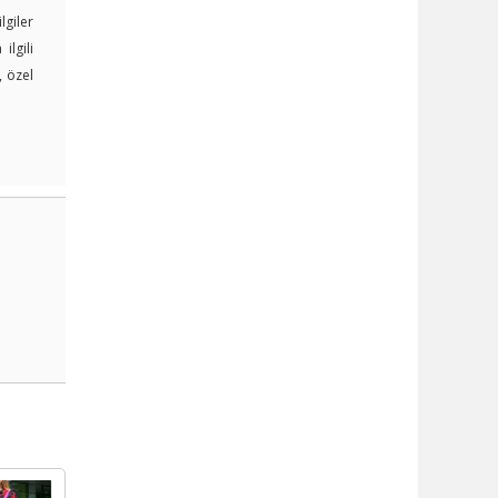
lgiler
lgili
, özel