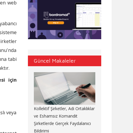
len web
yabancı
isteme
irketler
nunu'nda
ına tabi
Güncel Makaleler
ktır.
si için
Kollektif Şirketler, Adi Ortaklıklar
slı veya
ve Eshamsız Komandit
Şirketlerde Gerçek Faydalanıcı
Bildirimi