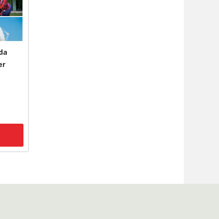
da
er