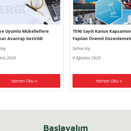
ye Uyumlu Mükelleflere
7590 Sayılı Kanun Kapsamın
at Avantajı Getirildi
Yapılan Önemli Düzenlemel
Kıy
Selma Kıy
stos 2026
4 Ağustos 2026
Hemen Oku
Hemen Oku
Başlayalım