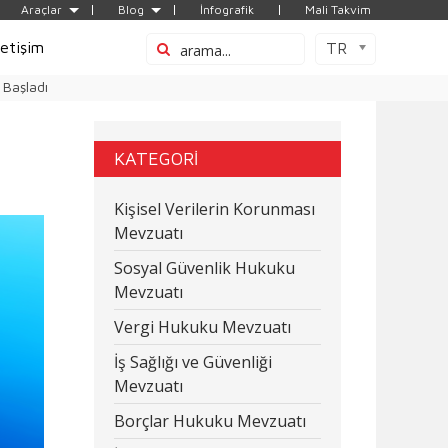
Araçlar
Blog
İnfografik
Mali Takvim
letişim
TR
 Başladı
KATEGORİ
Kişisel Verilerin Korunması
Mevzuatı
Sosyal Güvenlik Hukuku
Mevzuatı
Vergi Hukuku Mevzuatı
İş Sağlığı ve Güvenliği
Mevzuatı
Borçlar Hukuku Mevzuatı