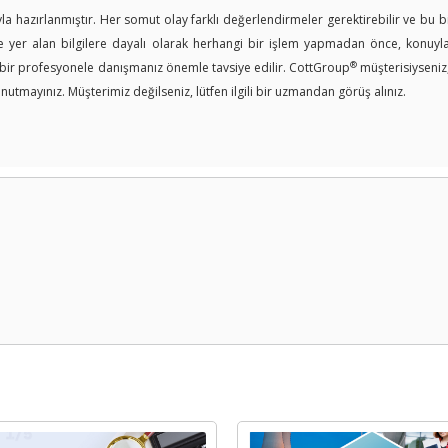
a hazırlanmıştır. Her somut olay farklı değerlendirmeler gerektirebilir ve bu bi
er alan bilgilere dayalı olarak herhangi bir işlem yapmadan önce, konuyla i
®
n bir profesyonele danışmanız önemle tavsiye edilir. CottGroup
müşterisiyseniz
nutmayınız. Müşterimiz değilseniz, lütfen ilgili bir uzmandan görüş alınız.