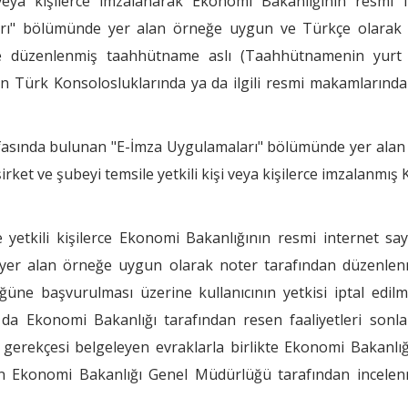
i veya kişilerce imzalanarak Ekonomi Bakanlığının resmi i
rı" bölümünde yer alan örneğe uygun ve Türkçe olarak 
de düzenlenmiş taahhütname aslı (Taahhütnamenin yurt 
nan Türk Konsolosluklarında ya da ilgili resmi makamlarında
yfasında bulunan "E-İmza Uygulamaları" bölümünde yer alan
ket ve şubeyi temsile yetkili kişi veya kişilerce imzalanmış K
 yetkili kişilerce Ekonomi Bakanlığının resmi internet sa
er alan örneğe uygun olarak noter tarafından düzenlenm
ne başvurulması üzerine kullanıcının yetkisi iptal edilme
 da Ekonomi Bakanlığı tarafından resen faaliyetleri sonla
 gerekçesi belgeleyen evraklarla birlikte Ekonomi Bakanlı
rin Ekonomi Bakanlığı Genel Müdürlüğü tarafından incelen