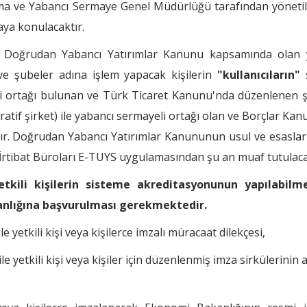
ma ve Yabancı Sermaye Genel Müdürlüğü tarafından yöneti
ya konulacaktır.
le, Doğrudan Yabancı Yatırımlar Kanunu kapsamında olan 
ve şubeler adına işlem yapacak kişilerin
"kullanıcıların"
s
li ortağı bulunan ve Türk Ticaret Kanunu'nda düzenlenen ş
ratif şirket) ile yabancı sermayeli ortağı olan ve Borçlar Ka
r. Doğrudan Yabancı Yatırımlar Kanununun usul ve esaslar
n İrtibat Büroları E-TUYS uygulamasından şu an muaf tutulaca
kili kişilerin sisteme akreditasyonunun yapılabilme
kanlığına başvurulması gerekmektedir.
 yetkili kişi veya kişilerce imzalı müracaat dilekçesi,
e yetkili kişi veya kişiler için düzenlenmiş imza sirkülerinin a