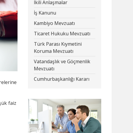
İkili Anlaşmalar
İş Kanunu
Kambiyo Mevzuatı
Ticaret Hukuku Mevzuatı
Türk Parası Kıymetini
Koruma Mevzuatı
Vatandaşlık ve Göçmenlik
Mevzuatı
Cumhurbaşkanlığı Kararı
relerine
şük faiz