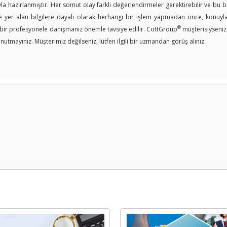
a hazırlanmıştır. Her somut olay farklı değerlendirmeler gerektirebilir ve bu bi
er alan bilgilere dayalı olarak herhangi bir işlem yapmadan önce, konuyla i
®
n bir profesyonele danışmanız önemle tavsiye edilir. CottGroup
müşterisiyseniz
nutmayınız. Müşterimiz değilseniz, lütfen ilgili bir uzmandan görüş alınız.