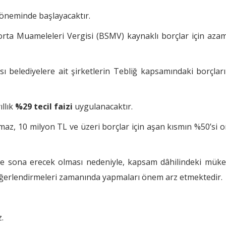
öneminde başlayacaktır.
ta Muameleleri Vergisi (BSMV) kaynaklı borçlar için azam
sı belediyelere ait şirketlerin Tebliğ kapsamındaki borçları
llık
%29 tecil faizi
uygulanacaktır.
nmaz, 10 milyon TL ve üzeri borçlar için aşan kısmın %50’si 
e sona erecek olması nedeniyle, kapsam dâhilindeki mükel
eğerlendirmeleri zamanında yapmaları önem arz etmektedir.
z.