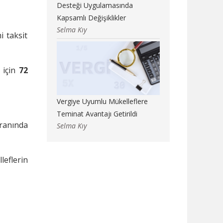
Desteği Uygulamasında
Kapsamlı Değişiklikler
Selma Kıy
i taksit
 için
72
Vergiye Uyumlu Mükelleflere
Teminat Avantajı Getirildi
oranında
Selma Kıy
leflerin