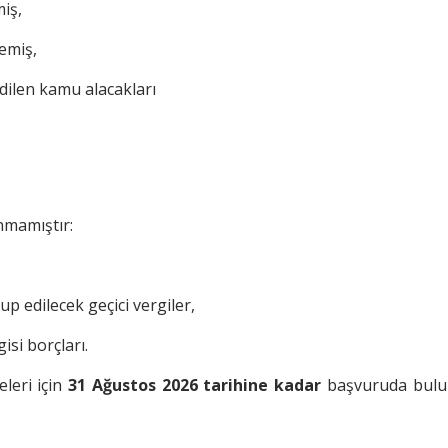
miş,
emiş,
edilen kamu alacakları
nmamıştır:
p edilecek geçici vergiler,
isi borçları.
leri için
31 Ağustos 2026 tarihine kadar
başvuruda bulu