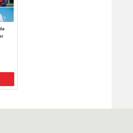
da
er