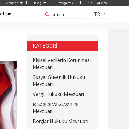
Araçlar
Blog
İnfografik
Mali Takvim
letişim
TR
i
KATEGORİ
Kişisel Verilerin Korunması
Mevzuatı
Sosyal Güvenlik Hukuku
Mevzuatı
Vergi Hukuku Mevzuatı
İş Sağlığı ve Güvenliği
Mevzuatı
Borçlar Hukuku Mevzuatı