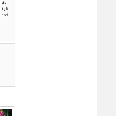
lgiler
lgili
, özel