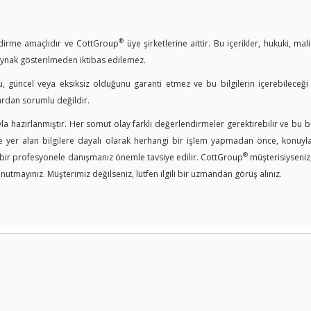
®
endirme amaçlıdır ve CottGroup
üye şirketlerine aittir. Bu içerikler, hukuki, mal
kaynak gösterilmeden iktibas edilemez.
u, güncel veya eksiksiz olduğunu garanti etmez ve bu bilgilerin içerebileceği
ardan sorumlu değildir.
a hazırlanmıştır. Her somut olay farklı değerlendirmeler gerektirebilir ve bu bi
er alan bilgilere dayalı olarak herhangi bir işlem yapmadan önce, konuyla i
®
n bir profesyonele danışmanız önemle tavsiye edilir. CottGroup
müşterisiyseniz
nutmayınız. Müşterimiz değilseniz, lütfen ilgili bir uzmandan görüş alınız.