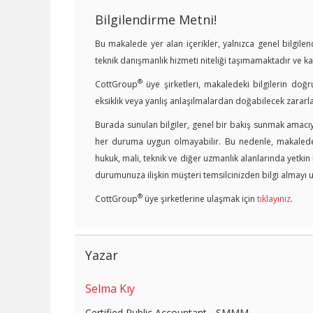
Bilgilendirme Metni!
Bu makalede yer alan içerikler, yalnızca genel bilgil
teknik danışmanlık hizmeti niteliği taşımamaktadır ve 
®
CottGroup
üye şirketleri, makaledeki bilgilerin doğr
eksiklik veya yanlış anlaşılmalardan doğabilecek zararl
Burada sunulan bilgiler, genel bir bakış sunmak amacıyl
her duruma uygun olmayabilir. Bu nedenle, makalede y
hukuk, mali, teknik ve diğer uzmanlık alanlarında yetki
durumunuza ilişkin müşteri temsilcinizden bilgi almayı u
®
CottGroup
üye şirketlerine ulaşmak için
tıklayınız
.
Yazar
Selma Kıy
Certified Public Accountant - SMMM