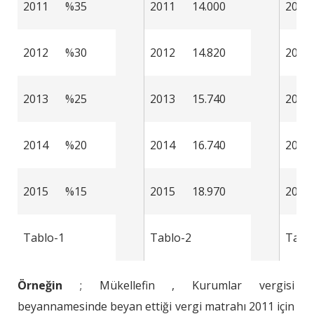
2011
%35
2011
14.000
2011
2012
%30
2012
14.820
2012
2013
%25
2013
15.740
2013
2014
%20
2014
16.740
2014
2015
%15
2015
18.970
2015
Tablo-1
Tablo-2
Tabl
Örneğin
; Mükellefin , Kurumlar vergisi
beyannamesinde beyan ettiği vergi matrahı 2011 için