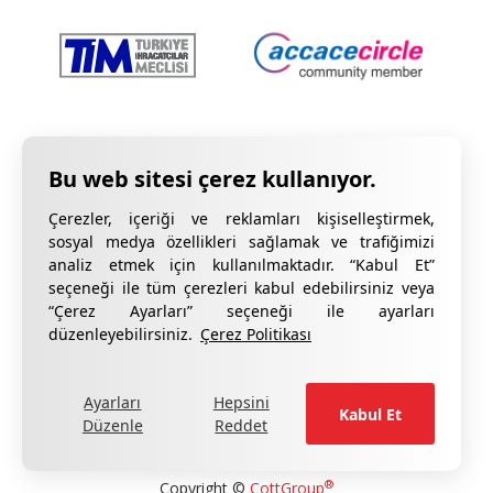
Çerezler, içeriği ve reklamları kişiselleştirmek,
sosyal medya özellikleri sağlamak ve trafiğimizi
analiz etmek için kullanılmaktadır. “Kabul Et”
seçeneği ile tüm çerezleri kabul edebilirsiniz veya
“Çerez Ayarları” seçeneği ile ayarları
düzenleyebilirsiniz.
Çerez Politikası
Gizlilik Bildirimi
KVKK Hakkında Bilgilendirme
Çerez Bildirimi
Kalite Sertifikalarımız
Ayarları
Hepsini
Kabul Et
Düzenle
Reddet
formu doldurun
Şikâyetleriniz için lütfen
.
®
Copyright ©
CottGroup