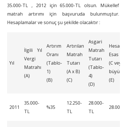
35.000-TL , 2012 için 65.000-TL olsun. Mükellef
matrah artırımı için başvuruda bulunmuştur.
Hesaplamalar ve sonuç şu şekilde olacaktır :
Asgari
Artırım
Artırılan
Hesapl
İlgili Yıl
Matrah
Oranı
Matrah
Esas Ma
Vergi
Tutarı
Yıl
(Tablo-
Tutarı
(C veya 
Matrahı
(Tablo-
1)
(A x B)
büyük ol
(A)
4)
(B)
(C)
(E)
(D)
35.000-
12.250-
28.000-
2011
%35
28.000-
TL
TL
TL