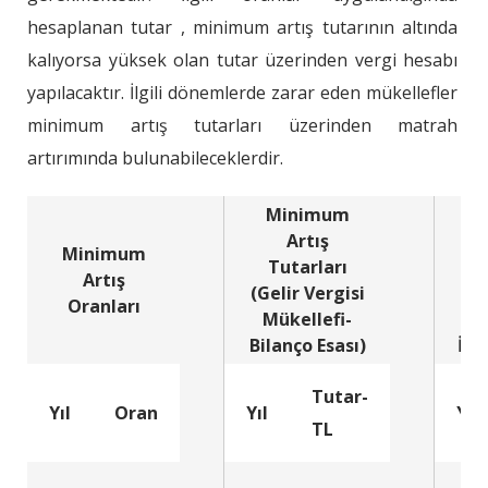
hesaplanan tutar , minimum artış tutarının altında
kalıyorsa yüksek olan tutar üzerinden vergi hesabı
yapılacaktır. İlgili dönemlerde zarar eden mükellefler
minimum artış tutarları üzerinden matrah
artırımında bulunabileceklerdir.
Minimum
M
Artış
Minimum
Tutarları
T
Artış
(Gelir Vergisi
(Ge
Oranları
Mükellefi-
M
Bilanço Esası)
İşl
Tutar-
Yıl
Oran
Yıl
Yıl
TL