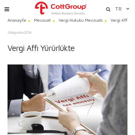
Anasayfa
Mevzuat
Vergi Hukuku Mevzuatı
Vergi Affı Yü
26
Ağustos
2016
Vergi Affı Yürürlükte