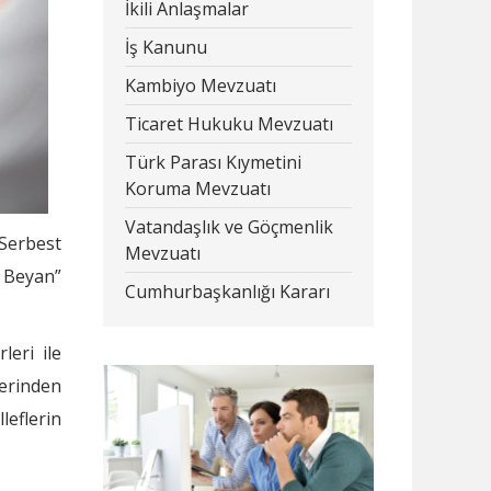
İkili Anlaşmalar
İş Kanunu
Kambiyo Mevzuatı
Ticaret Hukuku Mevzuatı
Türk Parası Kıymetini
Koruma Mevzuatı
Vatandaşlık ve Göçmenlik
 Serbest
Mevzuatı
 Beyan”
Cumhurbaşkanlığı Kararı
leri ile
zerinden
eflerin