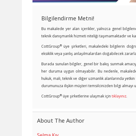
Bilgilendirme Metni!
Bu makalede yer alan içerikler, yalnızca genel bilgil
teknik danışmanlık hizmeti niteliği taşımamaktadır ve 
®
CottGroup
üye şirketleri, makaledeki bilgilerin doğr
eksiklik veya yanlış anlaşılmalardan doğabilecek zararl
Burada sunulan bilgiler, genel bir bakış sunmak amacıyl
her duruma uygun olmayabilir. Bu nedenle, makalede y
hukuk, mali, teknik ve diğer uzmanlık alanlarında yetki
durumunuza ilişkin müşteri temsilcinizden bilgi almayı u
®
CottGroup
üye şirketlerine ulaşmak için
tıklayınız
.
About The Author
Selma Kıy