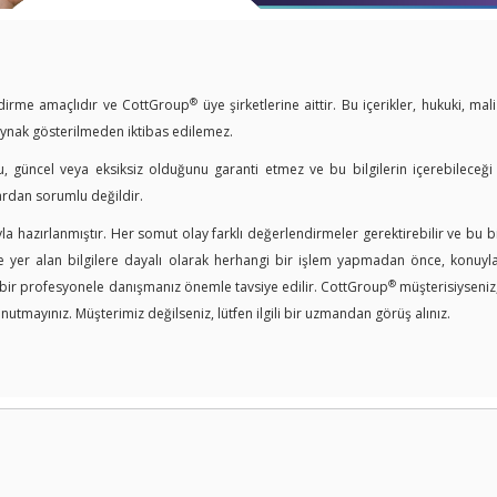
®
endirme amaçlıdır ve CottGroup
üye şirketlerine aittir. Bu içerikler, hukuki, mal
kaynak gösterilmeden iktibas edilemez.
u, güncel veya eksiksiz olduğunu garanti etmez ve bu bilgilerin içerebileceği
ardan sorumlu değildir.
a hazırlanmıştır. Her somut olay farklı değerlendirmeler gerektirebilir ve bu bi
er alan bilgilere dayalı olarak herhangi bir işlem yapmadan önce, konuyla i
®
n bir profesyonele danışmanız önemle tavsiye edilir. CottGroup
müşterisiyseniz
nutmayınız. Müşterimiz değilseniz, lütfen ilgili bir uzmandan görüş alınız.