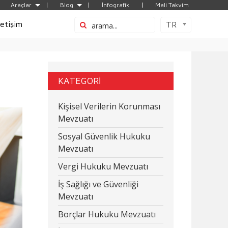
Araçlar
Blog
İnfografik
Mali Takvim
letişim
TR
KATEGORİ
Kişisel Verilerin Korunması
Mevzuatı
Sosyal Güvenlik Hukuku
Mevzuatı
Vergi Hukuku Mevzuatı
İş Sağlığı ve Güvenliği
Mevzuatı
Borçlar Hukuku Mevzuatı