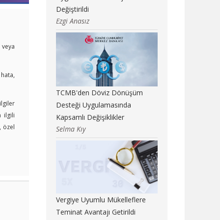
Değiştirildi
Ezgi Anasız
i veya
 hata,
TCMB'den Döviz Dönüşüm
lgiler
Desteği Uygulamasında
lgili
Kapsamlı Değişiklikler
, özel
Selma Kıy
Vergiye Uyumlu Mükelleflere
Teminat Avantajı Getirildi