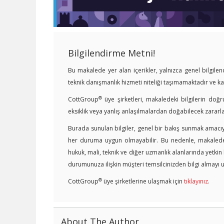
Bilgilendirme Metni!
Bu makalede yer alan içerikler, yalnızca genel bilgil
teknik danışmanlık hizmeti niteliği taşımamaktadır ve 
®
CottGroup
üye şirketleri, makaledeki bilgilerin doğr
eksiklik veya yanlış anlaşılmalardan doğabilecek zararl
Burada sunulan bilgiler, genel bir bakış sunmak amacıyl
her duruma uygun olmayabilir. Bu nedenle, makalede y
hukuk, mali, teknik ve diğer uzmanlık alanlarında yetki
durumunuza ilişkin müşteri temsilcinizden bilgi almayı u
®
CottGroup
üye şirketlerine ulaşmak için
tıklayınız
.
About The Author