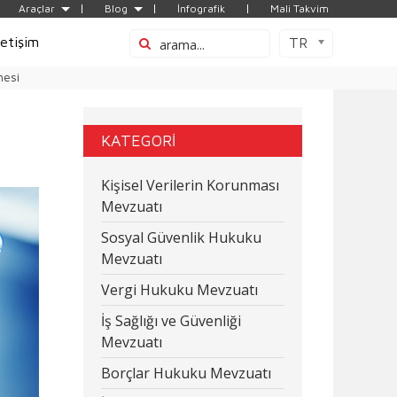
Araçlar
Blog
İnfografik
Mali Takvim
letişim
TR
mesi
KATEGORİ
Kişisel Verilerin Korunması
Mevzuatı
Sosyal Güvenlik Hukuku
Mevzuatı
Vergi Hukuku Mevzuatı
İş Sağlığı ve Güvenliği
Mevzuatı
Borçlar Hukuku Mevzuatı