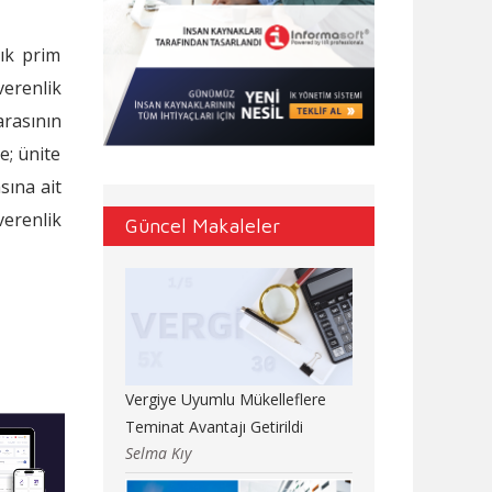
ık prim
verenlik
rasının
e; ünite
sına ait
verenlik
Güncel Makaleler
Vergiye Uyumlu Mükelleflere
Teminat Avantajı Getirildi
Selma Kıy