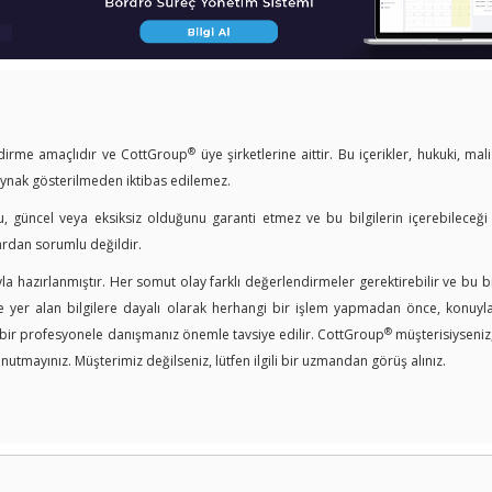
®
endirme amaçlıdır ve CottGroup
üye şirketlerine aittir. Bu içerikler, hukuki, mal
kaynak gösterilmeden iktibas edilemez.
u, güncel veya eksiksiz olduğunu garanti etmez ve bu bilgilerin içerebileceği
ardan sorumlu değildir.
a hazırlanmıştır. Her somut olay farklı değerlendirmeler gerektirebilir ve bu bi
er alan bilgilere dayalı olarak herhangi bir işlem yapmadan önce, konuyla i
®
n bir profesyonele danışmanız önemle tavsiye edilir. CottGroup
müşterisiyseniz
nutmayınız. Müşterimiz değilseniz, lütfen ilgili bir uzmandan görüş alınız.