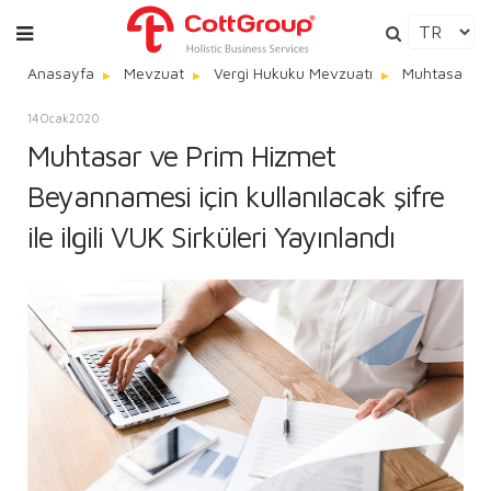
Anasayfa
Mevzuat
Vergi Hukuku Mevzuatı
Muhtasar ve P
14
Ocak
2020
Muhtasar ve Prim Hizmet
Beyannamesi için kullanılacak şifre
ile ilgili VUK Sirküleri Yayınlandı