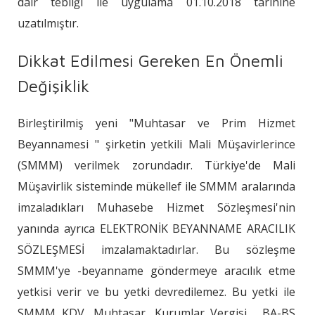
dair tebliği ile uygulama 01.10.2018 tarihine
uzatılmıştır.
Dikkat Edilmesi Gereken En Önemli
Değişiklik
Birleştirilmiş yeni "Muhtasar ve Prim Hizmet
Beyannamesi " şirketin yetkili Mali Müşavirlerince
(SMMM) verilmek zorundadır. Türkiye'de Mali
Müşavirlik sisteminde mükellef ile SMMM aralarında
imzaladıkları Muhasebe Hizmet Sözleşmesi'nin
yanında ayrıca ELEKTRONİK BEYANNAME ARACILIK
SÖZLEŞMESİ imzalamaktadırlar. Bu sözleşme
SMMM'ye -beyanname göndermeye aracılık etme
yetkisi verir ve bu yetki devredilemez. Bu yetki ile
SMMM KDV, Muhtasar, Kurumlar Vergisi , BA-BS