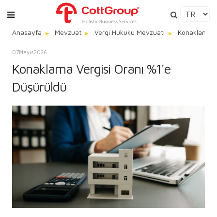
Anasayfa
Mevzuat
Vergi Hukuku Mevzuatı
Konaklama Ve
07
Mayıs
2026
Konaklama Vergisi Oranı %1'e
Düşürüldü