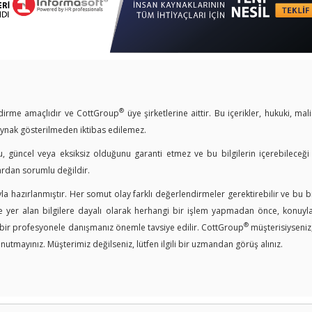
®
endirme amaçlıdır ve CottGroup
üye şirketlerine aittir. Bu içerikler, hukuki, mal
kaynak gösterilmeden iktibas edilemez.
u, güncel veya eksiksiz olduğunu garanti etmez ve bu bilgilerin içerebileceği
ardan sorumlu değildir.
a hazırlanmıştır. Her somut olay farklı değerlendirmeler gerektirebilir ve bu bi
er alan bilgilere dayalı olarak herhangi bir işlem yapmadan önce, konuyla i
®
n bir profesyonele danışmanız önemle tavsiye edilir. CottGroup
müşterisiyseniz
nutmayınız. Müşterimiz değilseniz, lütfen ilgili bir uzmandan görüş alınız.