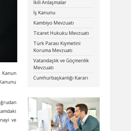
İkili Anlaşmalar
İş Kanunu
Kambiyo Mevzuatı
Ticaret Hukuku Mevzuatı
Türk Parası Kıymetini
Koruma Mevzuatı
Vatandaşlık ve Göçmenlik
Mevzuatı
u Kanun
Cumhurbaşkanlığı Kararı
r Kanunu
Doğrudan
tamdaki
nayi ve