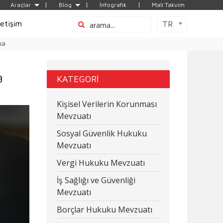
Araçlar
Blog
İnfografik
Mali Takvim
letişim
TR
ma
a
KATEGORİ
Kişisel Verilerin Korunması
Mevzuatı
Sosyal Güvenlik Hukuku
Mevzuatı
Vergi Hukuku Mevzuatı
İş Sağlığı ve Güvenliği
Mevzuatı
Borçlar Hukuku Mevzuatı