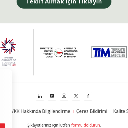
Teklif Almak için Tıklayın
mi
KVKK Hakkında Bilgilendirme
Çerez Bildirimi
Kalite 
formu doldurun
Şikâyetleriniz için lütfen
.