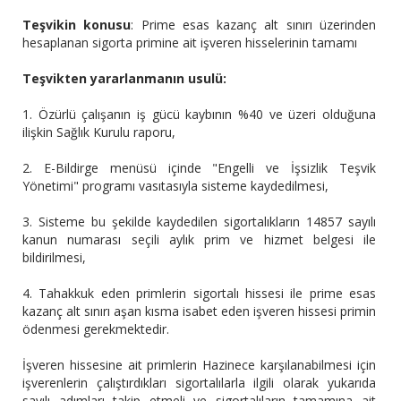
Teşvikin konusu
: Prime esas kazanç alt sınırı üzerinden
hesaplanan sigorta primine ait işveren hisselerinin tamamı
Teşvikten yararlanmanın usulü:
1. Özürlü çalışanın iş gücü kaybının %40 ve üzeri olduğuna
ilişkin Sağlık Kurulu raporu,
2. E-Bildirge menüsü içinde "Engelli ve İşsizlik Teşvik
Yönetimi" programı vasıtasıyla sisteme kaydedilmesi,
3. Sisteme bu şekilde kaydedilen sigortalıkların 14857 sayılı
kanun numarası seçili aylık prim ve hizmet belgesi ile
bildirilmesi,
4. Tahakkuk eden primlerin sigortalı hissesi ile prime esas
kazanç alt sınırı aşan kısma isabet eden işveren hissesi primin
ödenmesi gerekmektedir.
İşveren hissesine ait primlerin Hazinece karşılanabilmesi için
işverenlerin çalıştırdıkları sigortalılarla ilgili olarak yukarıda
sayılı adımları takip etmeli ve sigortalıların tamamına ait