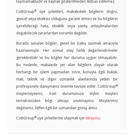
taşımamaktadır ve kaynak gösterilmeden iktibas edilemez.
®
CottGroup
üye şirketleri, makaledeki bilgilerin doğru,
güncel veya eksiksiz olduğunu garanti etmez ve bu bilgilerin
içerebileceği hata, eksiklik veya yanlış anlaşılmalardan
doğabilecek zararlardan sorumlu değildir.
Burada sunulan bilgiler, genel bir bakış sunmak amacıyla
hazırlanmıştır. Her somut olay farklı değerlendirmeler
gerektirebilir ve bu bilgiler her duruma uygun olmayabilir.
Bu nedenle, makalede yer alan bilgilere dayalı olarak
herhangi bir işlem yapmadan önce, konuyla ilgili hukuk,
mali, teknik ve diğer uzmanlık alanlarında yetkin bir
®
profesyonele danışmanız önemle tavsiye edilir. CottGroup
müşterisiyseniz, özel durumunuza ilişkin müşteri
temsilcinizden bilgi almayı unutmayınız. Müşterimiz
değilseniz, lütfen ilgili bir uzmandan görüş alınız.
®
CottGroup
üye şirketlerine ulaşmak için
tıklayınız
.