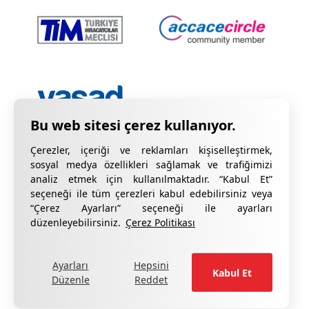
Çerezler, içeriği ve reklamları kişiselleştirmek,
sosyal medya özellikleri sağlamak ve trafiğimizi
analiz etmek için kullanılmaktadır. “Kabul Et”
seçeneği ile tüm çerezleri kabul edebilirsiniz veya
“Çerez Ayarları” seçeneği ile ayarları
Gizlilik Bildirimi
KVKK Hakkında Bilgilendirme
düzenleyebilirsiniz.
Çerez Politikası
Çerez Bildirimi
Kalite Sertifikalarımız
Ayarları
Hepsini
formu doldurun
Şikâyetleriniz için lütfen
.
Kabul Et
Düzenle
Reddet
®
Copyright ©
CottGroup