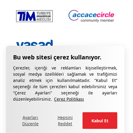
Çerezler, içeriği ve reklamları kişiselleştirmek,
sosyal medya özellikleri sağlamak ve trafiğimizi
analiz etmek için kullanılmaktadır. “Kabul Et”
seçeneği ile tüm çerezleri kabul edebilirsiniz veya
“Çerez Ayarları” seçeneği ile ayarları
Gizlilik Bildirimi
KVKK Hakkında Bilgilendirme
düzenleyebilirsiniz.
Çerez Politikası
Çerez Bildirimi
Kalite Sertifikalarımız
Ayarları
Hepsini
formu doldurun
Şikâyetleriniz için lütfen
.
Kabul Et
Düzenle
Reddet
®
Copyright ©
CottGroup