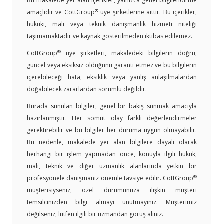
Bu makalede yer alan içerikler, yalnızca genel bilgilendirme
®
amaçlıdır ve CottGroup
üye şirketlerine aittir. Bu içerikler,
hukuki, mali veya teknik danışmanlık hizmeti niteliği
taşımamaktadır ve kaynak gösterilmeden iktibas edilemez.
®
CottGroup
üye şirketleri, makaledeki bilgilerin doğru,
güncel veya eksiksiz olduğunu garanti etmez ve bu bilgilerin
içerebileceği hata, eksiklik veya yanlış anlaşılmalardan
doğabilecek zararlardan sorumlu değildir.
Burada sunulan bilgiler, genel bir bakış sunmak amacıyla
hazırlanmıştır. Her somut olay farklı değerlendirmeler
gerektirebilir ve bu bilgiler her duruma uygun olmayabilir.
Bu nedenle, makalede yer alan bilgilere dayalı olarak
herhangi bir işlem yapmadan önce, konuyla ilgili hukuk,
mali, teknik ve diğer uzmanlık alanlarında yetkin bir
®
profesyonele danışmanız önemle tavsiye edilir. CottGroup
müşterisiyseniz, özel durumunuza ilişkin müşteri
temsilcinizden bilgi almayı unutmayınız. Müşterimiz
değilseniz, lütfen ilgili bir uzmandan görüş alınız.